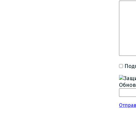
Под
Обнов
Отпра