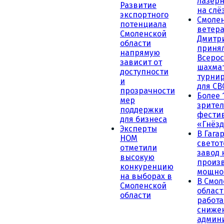
лазерн
Развитие
на слё
экспортного
Смоле
потенциала
ветера
Смоленской
Дмитр
области
принял
напрямую
Всеро
зависит от
шахма
доступности
турни
и
для СВ
прозрачности
Более 
мер
зрител
поддержки
фести
для бизнеса
«Гнёзд
Эксперты
В Гага
НОМ
светот
отметили
завод
высокую
произ
конкуренцию
мощно
на выборах в
В Смол
Смоленской
област
области
работа
сниже
админ