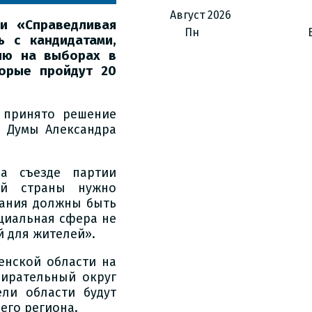
Август
2026
и «Справедливая
Пн
ь с кандидатами,
тию на выборах в
торые пройдут 20
) принято решение
й Думы Александра
а съезде партии
ей страны нужно
мания должны быть
оциальная сфера не
 для жителей».
енской области на
бирательный округ
ли области будут
его региона.