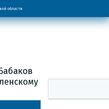
кой области
Бабаков
оленскому