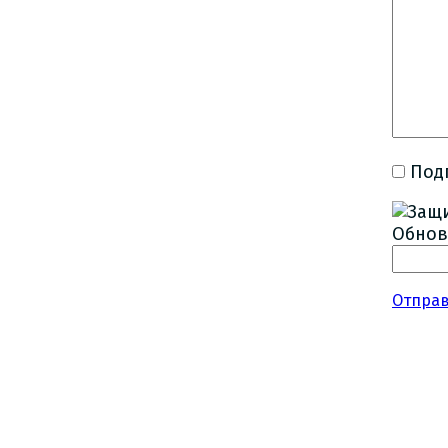
Под
Обнов
Отпра