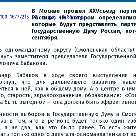
В Москве прошел XXVсъезд парти
Россия», на котором определилис
которые будут представлять пар
Государственную Думу России, ко
сентября.
6 одномандатному округу (Смоленская область
нуть заместителя председателя Государственно
ловича Бабакова.
андр Бабаков в ходе своего выступления н
еркнул, что для дальнейшего развития наш
иться к ней, как к общему дому. А в центре вни
во, старость, здравоохранение, образование: «С
а быть выгодной — она должна быть эффективной
нности выборов в Государственную Думу в Смол
раз в том, что в регионе будет только один из
 а не два, как это было ранее. То есть жите
ать только одного депутата-одномандатника от вс