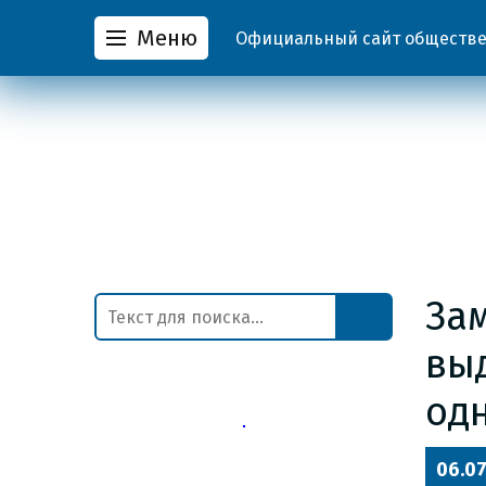
Меню
Официальный сайт обществен
За
вы
од
06.0