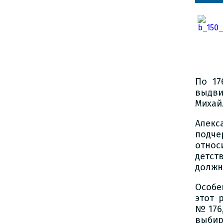
По 17
выдви
Михай
Алекс
подч
относ
детст
должн
Особе
этот 
№176,
выбир