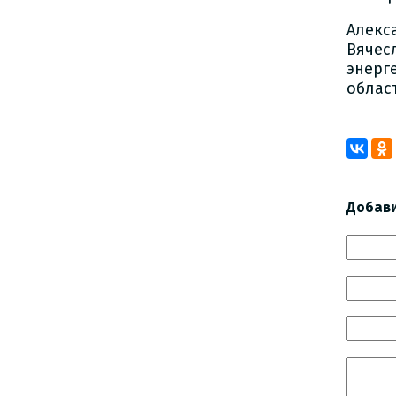
Алекс
Вячес
энерг
облас
Добав