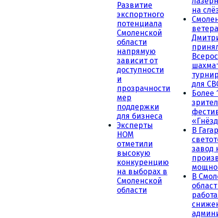
лазерн
Развитие
на слё
экспортного
Смоле
потенциала
ветера
Смоленской
Дмитр
области
принял
напрямую
Всеро
зависит от
шахма
доступности
турни
и
для СВ
прозрачности
Более 
мер
зрител
поддержки
фести
для бизнеса
«Гнёзд
Эксперты
В Гага
НОМ
светот
отметили
завод
высокую
произ
конкуренцию
мощно
на выборах в
В Смол
Смоленской
област
области
работа
сниже
админ