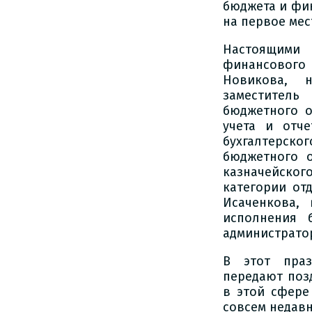
бюджета и фин
на первое мес
Настоящими 
финансового 
Новикова, н
заместител
бюджетного о
учета и отче
бухгалтерског
бюджетного о
казначейског
категории от
Исаченкова,
исполнения 
администрато
В этот праз
передают поз
в этой сфере
совсем недавн