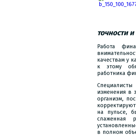
точности и
Работа фина
внимательност
качествам у к
к этому обя
работника фин
Специалисты 
изменения в 
организм, по
корректируютс
на пульсе, б
слаженная р
установленны
в полном объ