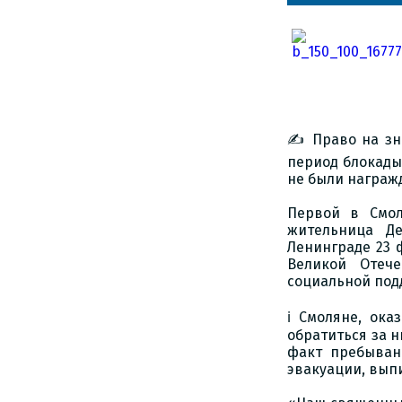
✍️ Право на зн
период блокады 
не были награж
Первой в Смол
жительница Д
Ленинграде 23 
Великой Отеч
социальной под
ℹ️ Смоляне, ок
обратиться за 
факт пребыван
эвакуации, вып