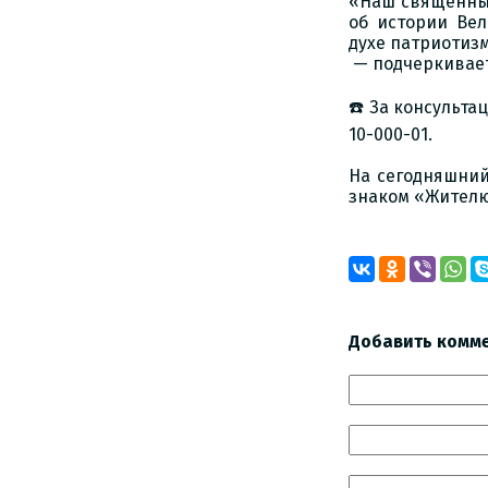
«Наш священный
об истории Ве
духе патриотизм
— подчеркивает
☎️ За консульта
10-000-01.
На сегодняшний
знаком «Жителю
Добавить комм