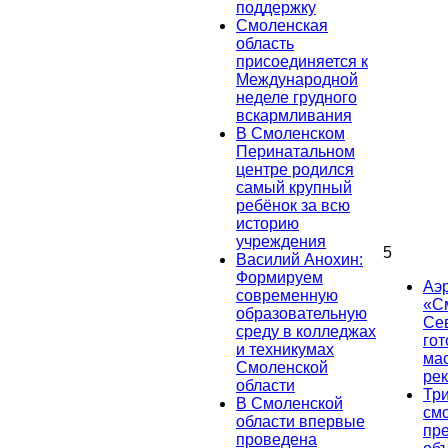
поддержку
Смоленская
область
присоединяется к
Международной
неделе грудного
вскармливания
В Смоленском
Перинатальном
центре родился
самый крупный
ребёнок за всю
историю
учреждения
5
Василий Анохин:
Формируем
Аэ
современную
«С
образовательную
Се
среду в колледжах
гот
и техникумах
ма
Смоленской
ре
области
Тр
В Смоленской
см
области впервые
пр
проведена