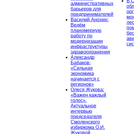
В 
административных
об
барьеров для
ор
предпринимателей
мо
Василий Анохин:
лес
Ведём
по
планомерную
бе
работу по
ав
модернизации
си
инфраструктуры
здравоохранения
Александр
Бабаков:
«Сильная
экономика
начинается с
регионов»
Олеся Жукова:
«Важен каждый
голос».
Актуальное
интервью
председателя
Смоленского
избиркома О.И.
Жуковой