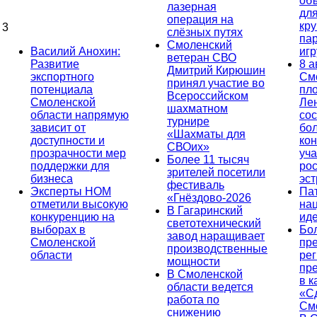
об
лазерная
дл
операция на
кр
3
слёзных путях
па
Смоленский
Василий Анохин:
иг
ветеран СВО
Развитие
8 а
Дмитрий Кирюшин
экспортного
См
принял участие во
потенциала
пл
Всероссийском
Смоленской
Ле
шахматном
области напрямую
сос
турнире
зависит от
бо
«Шахматы для
доступности и
кон
СВОих»
прозрачности мер
уча
Более 11 тысяч
поддержки для
ро
зрителей посетили
бизнеса
эс
фестиваль
Эксперты НОМ
Па
«Гнёздово-2026
отметили высокую
на
В Гагаринский
конкуренцию на
ид
светотехнический
выборах в
Бо
завод наращивает
Смоленской
пр
производственные
области
ре
мощности
пр
В Смоленской
в к
области ведется
«С
работа по
См
снижению