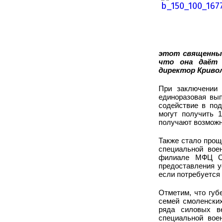
этот священный
что она даёт 
директор Криво
При заключении 
единоразовая вып
содействие в под
могут получить 
получают возможно
Также стало прощ
специальной вое
филиале МФЦ См
предоставления у
если потребуется 
Отметим, что губ
семей смоленских
ряда силовых в
специальной вое