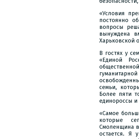
безопасности,
«Условия пре
постоянно о
вопросы реша
вынуждена в
Харьковской о
В гостях у с
«Единой Ро
общественн
гуманитарн
освобожденн
семьи, котор
Более пяти т
единороссы и
«Самое больш
которые се
Смоленщина вс
остается. Я 