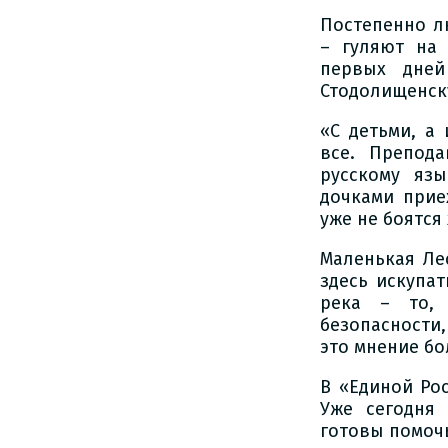
Постепенно л
– гуляют на 
первых дней
Стодолищенск
«С детьми, а 
все. Препод
русскому язы
дочками прие
уже не боятся
Маленькая Лес
здесь искупат
река – то,
безопасности,
это мнение бо
В «Единой Рос
Уже сегодня
готовы помочь