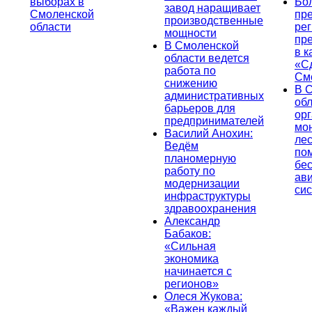
выборах в
Бо
завод наращивает
Смоленской
пр
производственные
области
ре
мощности
пр
В Смоленской
в к
области ведется
«С
работа по
См
снижению
В 
административных
об
барьеров для
ор
предпринимателей
мо
Василий Анохин:
лес
Ведём
по
планомерную
бе
работу по
ав
модернизации
си
инфраструктуры
здравоохранения
Александр
Бабаков:
«Сильная
экономика
начинается с
регионов»
Олеся Жукова:
«Важен каждый