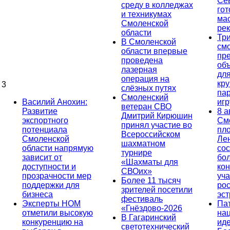
Се
среду в колледжах
гот
и техникумах
ма
Смоленской
ре
области
Тр
В Смоленской
см
области впервые
пр
проведена
об
лазерная
дл
операция на
кр
3
слёзных путях
па
Смоленский
Василий Анохин:
иг
ветеран СВО
Развитие
8 а
Дмитрий Кирюшин
экспортного
См
принял участие во
потенциала
пл
Всероссийском
Смоленской
Ле
шахматном
области напрямую
сос
турнире
зависит от
бо
«Шахматы для
доступности и
кон
СВОих»
прозрачности мер
уча
Более 11 тысяч
поддержки для
ро
зрителей посетили
бизнеса
эс
фестиваль
Эксперты НОМ
Па
«Гнёздово-2026
отметили высокую
на
В Гагаринский
конкуренцию на
ид
светотехнический