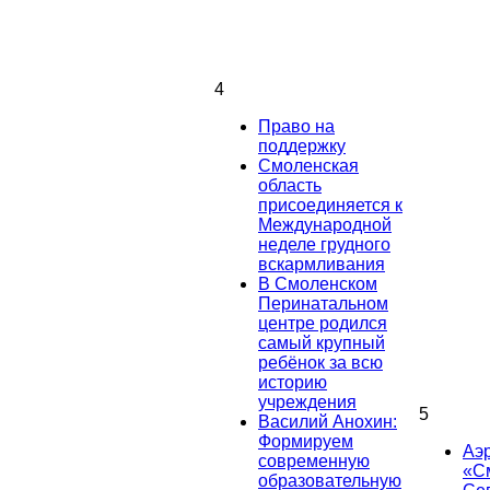
4
Право на
поддержку
Смоленская
область
присоединяется к
Международной
неделе грудного
вскармливания
В Смоленском
Перинатальном
центре родился
самый крупный
ребёнок за всю
историю
учреждения
5
Василий Анохин:
Формируем
Аэ
современную
«С
образовательную