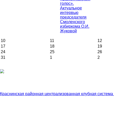
голос».
Актуальное
интервью
председателя
Смоленского
избиркома О.И.
Жуковой
10
11
12
17
18
19
24
25
26
31
1
2
Краснинская районная централизованная клубная система