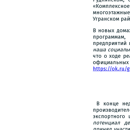
«Комплексно
многоэтажны
Угранском рай
В новых дома
программам
предприятий 
наша социальн
что о ходе р
официальных
https://ok.ru/
В конце нед
производител
экспортного 
потенциал д
принял участ