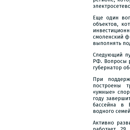
электросетев
Еще один воп
объектов, ко
инвестиционн
смоленский ф
выполнять по
Следующий пу
РФ. Вопросы 
губернатор об
При поддерж
построены т
«умные» спор
году заверши
бассейна в 
водного семей
Активно разв
работает 29