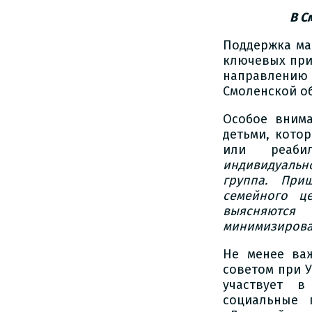
В С
Поддержка мат
ключевых при
направлению
Смоленской об
Особое внима
детьми, кото
или реаби
индивидуальн
группа. При
семейного це
выясняются
минимизироват
Не менее ва
советом при У
участвует 
социальные 