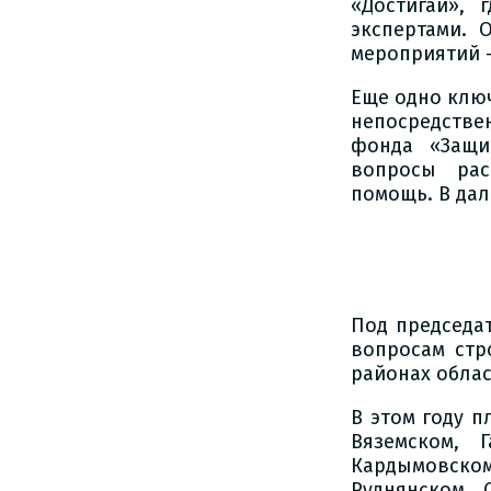
«Достигай»,
экспертами. 
мероприятий —
Еще одно ключ
непосредстве
фонда «Защи
вопросы рас
помощь. В да
Под председа
вопросам стр
районах обла
В этом году п
Вяземском, Г
Кардымовско
Руднянском,