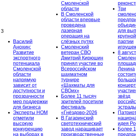
Смоленской
реконст
области
Три
В Смоленской
смолен
области впервые
предпр
проведена
объеди
лазерная
для вып
3
операция на
крупной
Василий
слёзных путях
партии
Анохин:
Смоленский
игруше
Развитие
ветеран СВО
8 август
экспортного
Дмитрий Кирюшин
Смолен
потенциала
принял участие во
площад
Смоленской
Всероссийском
Ленина
области
шахматном
состоит
напрямую
турнире
большо
зависит от
«Шахматы для
концерт
доступности и
СВОих»
участи
прозрачности
Более 11 тысяч
звёзд
мер поддержки
зрителей посетили
российс
для бизнеса
фестиваль
эстрад
Эксперты НОМ
«Гнёздово-2026
Патриот
отметили
В Гагаринский
национ
высокую
светотехнический
идея Ро
конкуренцию
завод наращивает
Более 
на выборах в
производственные
предпр