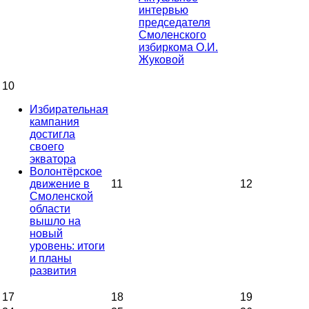
интервью
председателя
Смоленского
избиркома О.И.
Жуковой
10
Избирательная
кампания
достигла
своего
экватора
Волонтёрское
движение в
11
12
Смоленской
области
вышло на
новый
уровень: итоги
и планы
развития
17
18
19