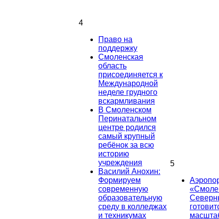
4
Право на
поддержку
Смоленская
область
присоединяется к
Международной
неделе грудного
вскармливания
В Смоленском
Перинатальном
центре родился
самый крупный
ребёнок за всю
историю
учреждения
5
Василий Анохин:
Формируем
Аэропо
современную
«Смоле
образовательную
Северн
среду в колледжах
готовит
и техникумах
масшта