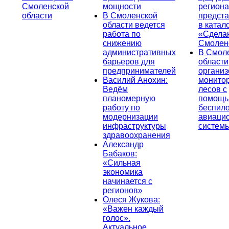
Смоленской
мощности
региона
области
В Смоленской
предст
области ведется
в катал
работа по
«Сдела
снижению
Смолен
административных
В Смол
барьеров для
области
предпринимателей
организ
Василий Анохин:
монито
Ведём
лесов с
планомерную
помощ
работу по
беспил
модернизации
авиаци
инфраструктуры
систем
здравоохранения
Александр
Бабаков:
«Сильная
экономика
начинается с
регионов»
Олеся Жукова:
«Важен каждый
голос».
Актуальное