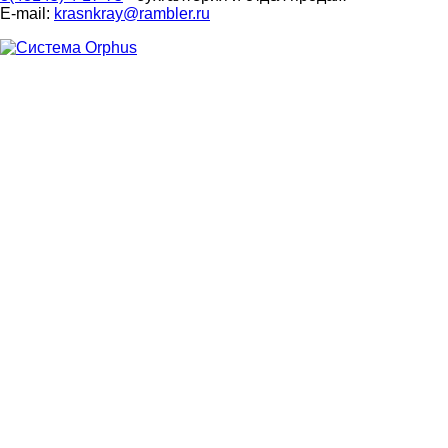
E-mail:
krasnkray@rambler.ru