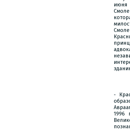
июня 
Смоле
кото
мило
Смоле
Красн
принц
адвок
незав
интер
здани
- Кра
образ
Авраа
1996 
Вели
позн