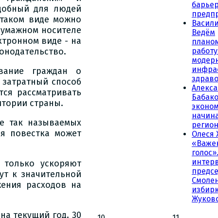
барьер
добный для людей
предп
 таком виде можно
Васили
 бумажном носителе
Ведём
ктронном виде - на
плано
работу
онодательство.
модер
инфра
вание граждан о
здрав
 затратный способ
Алекс
тся рассматривать
Бабако
итории страны.
эконо
начина
е так называемых
регио
ая повестка может
Олеся 
«Важе
голос»
интер
 только ускоряют
предсе
ут к значительной
Смолен
жения расходов на
избирк
Жуков
на текущий год. 30
10
11