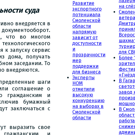
лазерн
Развитие
на слё
ьности суда
экспортного
Смоле
потенциала
ветера
Смоленской
тивно внедряется в
Дмитр
области
принял
 документооборот.
напрямую
Всеро
и, что во многом
зависит от
шахма
хнологического
доступности
турни
и
я к запуску сервис
для СВ
прозрачности
из дома, получать
Более 
мер
бном заседании. То
зрител
поддержки
фести
но внедряются.
для бизнеса
«Гнёзд
Эксперты
В Гага
пределенные шаги
НОМ
светот
или соглашение о
отметили
завод
высокую
о гражданским и
произ
конкуренцию
ключив бумажный
мощно
на выборах в
дут заключаться с
В Смол
Смоленской
област
области
работа
сниже
гут выразить свое
админ
 гражданским и