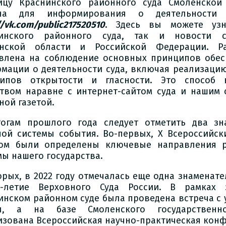
ицу Краснинского районного суда Смоленской 
ана для информирования о деятельности 
//vk.com/public217520510
. Здесь вы можете узн
нинского районного суда, так и новости с
нской области и Российской Федерации. Ра
влена на соблюдение основных принципов обес
мации о деятельности суда, включая реализаци
ипов открытости и гласности. Это способ 
твом наравне с интернет-сайтом суда и нашим 
ной газетой.
огам прошлого года следует отметить два зн
ной системы события. Во-первых, X Всероссийски
ом были определены ключевые направления р
мы нашего государства.
орых, в 2022 году отмечалась еще одна знаменате
-летие Верховного Суда России. В рамках 
инском районном суде была проведена встреча с 
ы, а на базе Смоленского государственно
изована Всероссийская научно-практическая кон