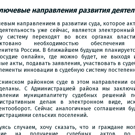
лючевые направления
развития деятел
чевым направлением в развитии суда, которое ак
деятельность уже сейчас, является электронный
у систему переходят во всех органах власт
иктовано необходимостью обеспечения те
енитета России. В ближайшем будущем планируетс
осудие онлайн», где можно будет, не выходя 
ные акты, подавать заявления, участвовать в суде
элементы инновации в судебную систему постепен
снинском районном суде в этом направлении о
деланы. С Администрацией района мы заключ
влении муниципалитету судебных решений п
истративным делам в электронном виде, ис
ентооборот. Сейчас аналогичные соглашения бу
истрациями сельских поселений.
уясь случаем, хочу сказать, что и граждане мо
асие на получение судебных актов по