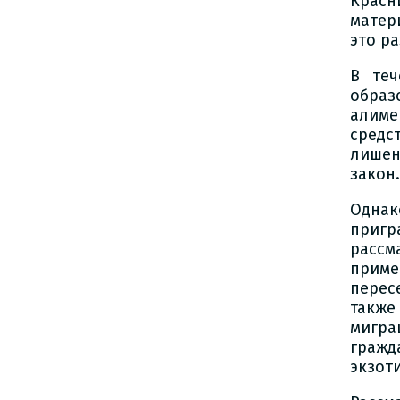
Красн
матери
это р
В теч
образ
алиме
средс
лишен
закон.
Однак
пригр
рассм
прим
перес
такж
мигра
гражд
экзот