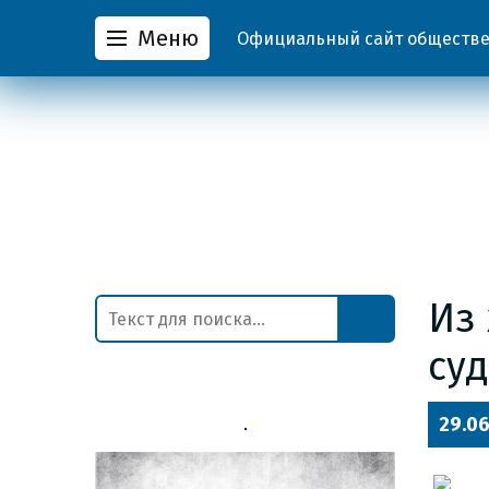
Меню
Официальный сайт обществен
Из
су
29.06