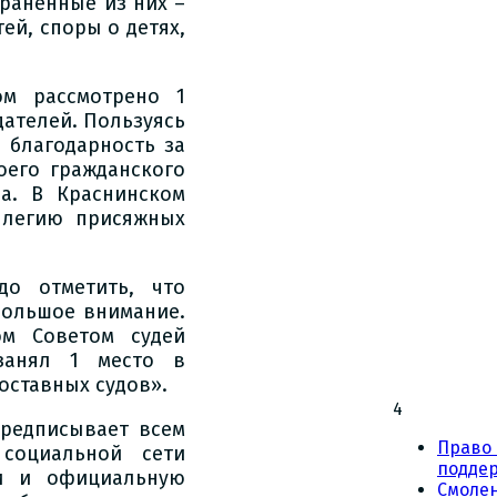
раненные из них –
ей, споры о детях,
м рассмотрено 1
дателей. Пользуясь
 благодарность за
оего гражданского
а. В Краснинском
ллегию присяжных
о отметить, что
большое внимание.
ом Советом судей
занял 1 место в
оставных судов».
4
предписывает всем
Право 
социальной сети
подде
ти и официальную
Смоле