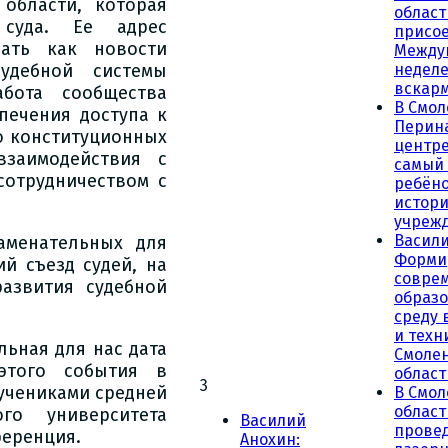
области, которая
област
суда. Ее адрес
присое
ать как новости
Между
удебной системы
неделе
вскар
бота сообщества
В Смол
печения доступа к
Перин
ю конституционных
центре
взаимодействия с
самый
сотрудничеством с
ребёно
истор
учреж
Васили
аменательных для
Форми
й съезд судей, на
совре
азвития судебной
образ
среду 
и техн
льная для нас дата
Смоле
этого события в
област
3
учениками средней
В Смол
облас
го университета
Василий
прове
ференция.
Анохин: