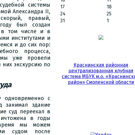
судебной системы
17
18
мой Александра II,
24
25
скорый, правый,
31
1
году был создан
 в том числе и в
ыми институтами и
мся и до сих пор:
ебного процесса,
 мы уже провели
 них экскурсию по
Краснинская районная
централизованная клубная
система МБУК м.о. «Краснинск
район» Смоленской области
суда
у одновременно с
д занимал здание
ие суд переехал в
ничтожена в годы
 время мы можем
ыми судом после