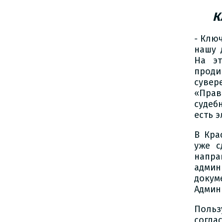
К
- Клю
нашу 
На эт
прод
сувер
«Прав
судеб
есть 
В Кра
уже с
напра
админ
докум
Админ
Польз
согл