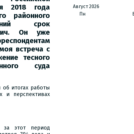
я 2018 года
Август
2026
Пн
го районного
ний срок
вич. Он уже
еспондентам
моя встреча с
ение тесного
онного суда
 об итогах работы
х и перспективах
о за этот период