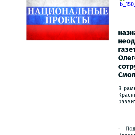
наз
нео
газе
Олег
сот
Смол
В рам
Красн
разви
- Под