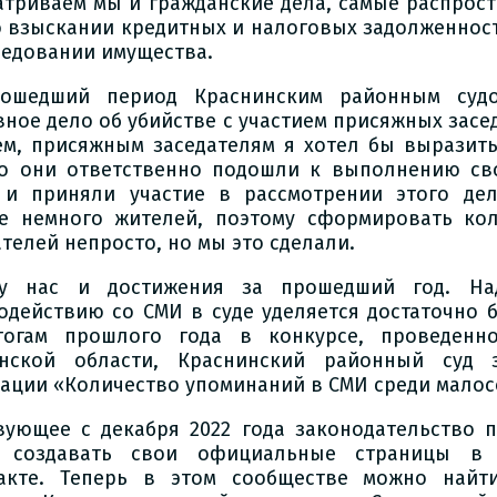
атриваем мы и гражданские дела, самые распрост
о взыскании кредитных и налоговых задолженност
ледовании имущества.
ошедший период Краснинским районным судо
вное дело об убийстве с участием присяжных засе
ем, присяжным заседателям я хотел бы выразить
то они ответственно подошли к выполнению св
 и приняли участие в рассмотрении этого дел
е немного жителей, поэтому сформировать ко
ателей непросто, но мы это сделали.
у нас и достижения за прошедший год. Над
одействию со СМИ в суде уделяется достаточно 
огам прошлого года в конкурсе, проведенн
нской области, Краснинский районный суд 
ации «Количество упоминаний в СМИ среди малос
вующее с декабря 2022 года законодательство 
м создавать свои официальные страницы в 
акте. Теперь в этом сообществе можно най