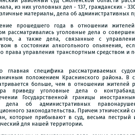
инский районный суд Смоленской области расс
ала, из них уголовных дел - 137, гражданских - 33
азличные материалы, дела об административных 
ение прошедшего года в отношении жителей
ом рассматривались уголовные дела о совершен
нтов, а также дела, связанные с управлен
твом в состоянии алкогольного опьянения, ес
о права управления транспортным средством и 
о главная специфика рассматриваемых судо
аничным положением Краснинского района. В с
атривается больше, чем в отношении жителей р
ера приведу уголовные дела о контрабан
ечении Государственной границы иностранны
е дела об административных правонаруше
ционного законодательства. Причем этнический с
ан, которые прибывают в суд, весьма пестрый 
ический для нашей территории.