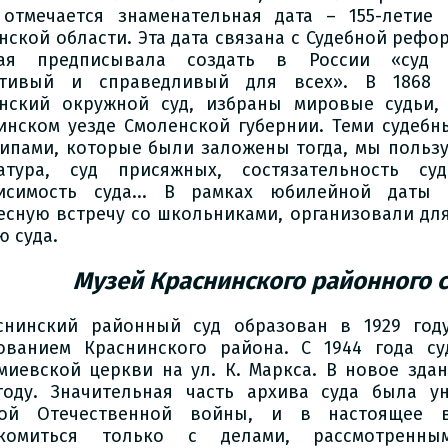
отмечается знаменательная дата – 155-летие 
нской области. Эта дата связана с Судебной рефор
рая предписывала создать в России «суд 
стивый и справедливый для всех». В 1868 
нский окружной суд, избраны мировые судьи,
инском уезде Смоленской губернии. Теми судебн
ипами, которые были заложены тогда, мы пользуе
атура, суд присяжных, состязательность суд
исимость суда... В рамках юбилейной даты
есную встречу со школьниками, организовали для
ю суда.
Музей Краснинского
районного 
снинский районный суд образован в 1929 год
ованием Краснинского района. С 1944 года су
миевской церкви на ул. К. Маркса. В новое здан
году. Значительная часть архива суда была у
кой Отечественной войны, и в настоящее
акомиться только с делами, рассмотренн