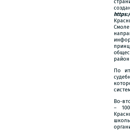
стран
созд
https:
Крас
Смоле
напра
инфор
принц
общес
район
По ит
судеб
котор
систе
Во-вт
– 100
Красн
школ
орган