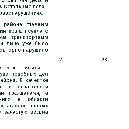
мотрел 794 дела и
0. Остальные дела -
правонарушениях.
 района главным
ии краж, неуплате
ием транспортным
ли лицо уже было
повторно нарушило
27
28
м дел связана с
уде подобных дел
айона. В качестве
де и незаконном
ми гражданами, а
ниях в области
остав иностранных
и зачастую весьма