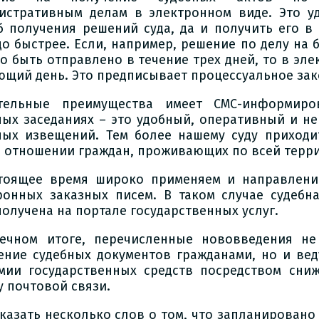
истративным делам в электронном виде. Это у
б получения решений суда, да и получить его в
до быстрее. Если, например, решение по делу на
о быть отправлено в течение трех дней, то в эле
ющий день. Это предписывает процессуальное зак
тельные преимущества имеет СМС-информиро
ных заседаниях – это удобный, оперативный и не
ных извещений. Тем более нашему суду приходи
в отношении граждан, проживающих по всей терр
тоящее время широко применяем и направлени
ронных заказных писем. В таком случае судебн
получена на портале государственных услуг.
ечном итоге, перечисленные нововведения не
ение судебных документов гражданами, но и вед
мии государственных средств посредством сни
у почтовой связи.
сказать несколько слов о том, что запланировано 