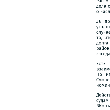
Рассм
дела 
о нас
За пр
уголо
случа
то, ч
долга
район
засед
Есть 
взаим
По ит
Смоле
номин
Дейст
суда
ВКонт