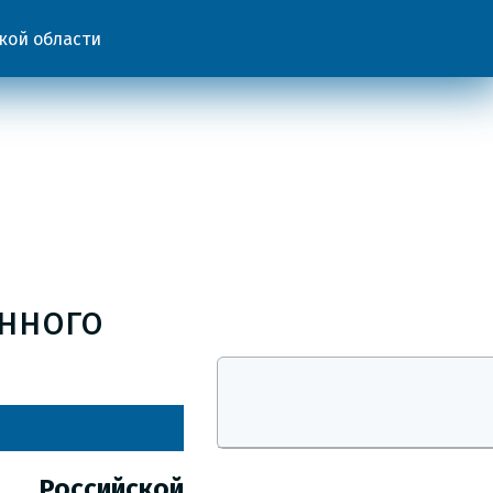
кой области
нного
Российской