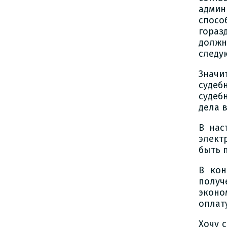
админ
спосо
гораз
должн
следу
Значи
судеб
судеб
дела 
В нас
элект
быть 
В кон
получ
эконо
оплат
Хочу 