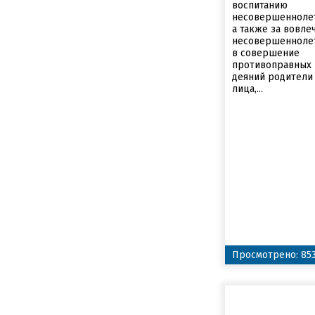
воспитанию
несовершеннолет
а также за вовле
несовершенноле
в совершение
противоправных
деяний родители
лица,...
Просмотрено: 85