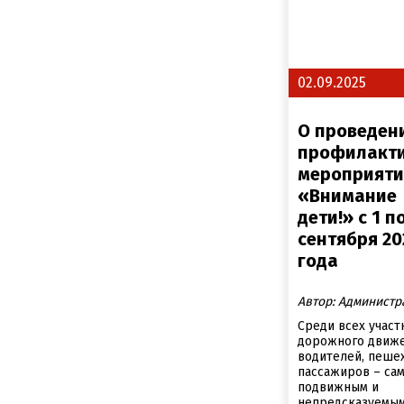
02.09.2025
О проведен
профилакти
мероприяти
«Внимание
дети!» с 1 п
сентября 20
года
Автор: Администр
Среди всех участ
дорожного движе
водителей, пеше
пассажиров – са
подвижным и
непредсказуемы