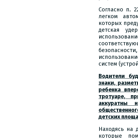
Согласно п. 
легком авто
которых пред
детская уде
использова
соответствую
безопасности
использован
систем (устро
Водители бу
знаки, разме
ребенка впер
тротуаре, п
аккуратны н
общественног
детских площа
Находясь на 
которые по