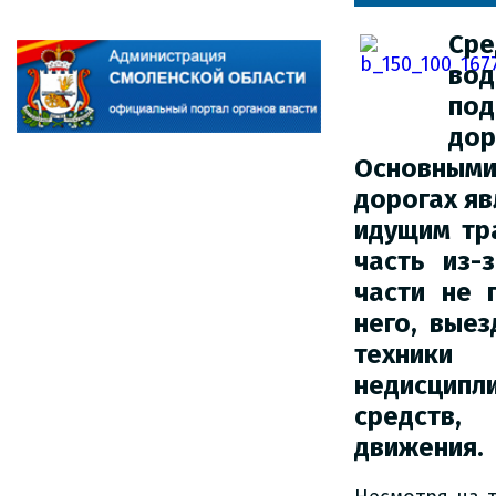
Сре
во
по
до
Основными
дорогах яв
идущим тр
часть из-
части не 
него,
выез
техник
недисцип
средств,
движения.