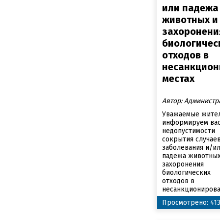
или падежа
животных и
захоронени
биологичес
отходов в
несанкцион
местах
Автор: Администр
Уважаемые жител
информируем вас
недопустимости
сокрытия случае
заболевания и/и
падежа животных
захоронения
биологических
отходов в
несанкционирован
Просмотрено: 41