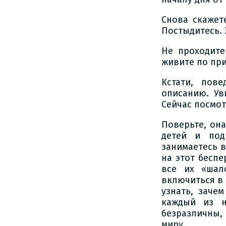
Снова скажет
Постыдитесь. 
Не проходите
живите по при
Кстати, пов
описанию. Ув
Сейчас посмот
Поверьте, он
детей и под
занимаетесь 
на этот беспе
все их «шал
включиться в 
узнать, заче
каждый из н
безразличны,
миру.