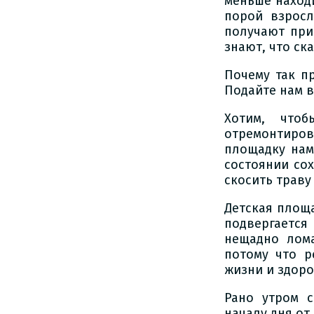
меньше находи
порой взросл
получают при
знают, что ска
Почему так п
Подайте нам в
Хотим, что
отремонтиро
площадку нам
состоянии сох
скосить траву
Детская площа
подвергается
нещадно лома
потому что р
жизни и здоро
Рано утром 
началу дня от