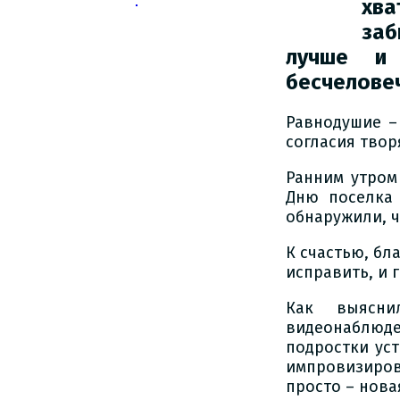
хва
заб
лучше и
бесчеловеч
Равнодушие –
согласия твор
Ранним утром
Дню поселка 
обнаружили, ч
К счастью, бл
исправить, и 
Как выясн
видеонаблюде
подростки уст
импровизиров
просто – нова