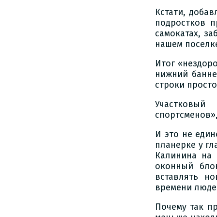
Кстати, доба
подростков п
самокатах, за
нашем поселк
Итог «нездоро
нижний банне
строки просто
Участковый
спортсменов»,
И это не еди
планерке у гл
Калинина на 
оконный бло
вставлять н
времени люде
Почему так п