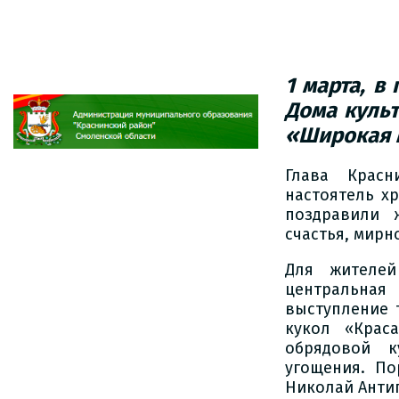
1 марта, в
Дома
куль
«Широкая 
Глава Красн
настоятель х
поздравили 
счастья, мирн
Для жителей
центральная
выступление 
кукол «Крас
обрядовой к
угощения. По
Николай Анти