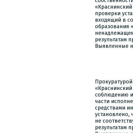
собственност
«Краснинский 
проверки уста
входящий в с
образования 
ненадлежащем 
результатам п
Выявленные н
Прокуратурой
«Краснинский
соблюдению и
части исполн
средствами и
установлено, 
не соответст
результатам п