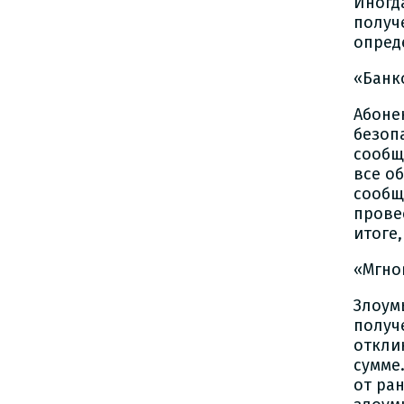
Иногд
получ
опред
«Банк
Абоне
безоп
сообщ
все о
сообщ
прове
итоге
«Мгно
Злоум
получ
откли
сумме
от ра