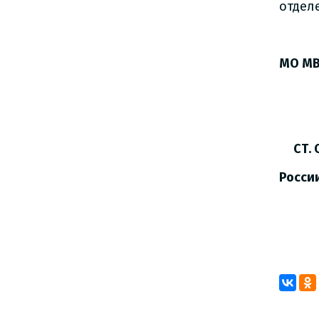
отдел
ОП 
МО МВ
ст. 
В.Ю
СТ. О
Росси