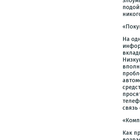
злоум
подой
никого
«Поку
На од
инфор
вклад
Низку
вполн
пробл
автом
средс
прося
телеф
связь
«Комп
Как п
возра