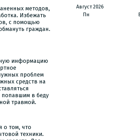
Август
2026
раненных методов,
Пн
ботка. Избежать
ов, с помощью
обмануть граждан.
жную информацию
ортное
енужных проблем
жных средств на
ставляться
 попавшим в беду
ной травмой.
 о том, что
ытовой техники.