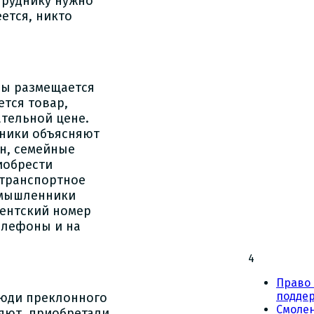
труднику нужно
еется, никто
ны размещается
тся товар,
тельной цене.
нники объясняют
он, семейные
иобрести
 транспортное
умышленники
нентский номер
елефоны и на
4
Право 
подде
люди преклонного
Смоле
яют, приобретали