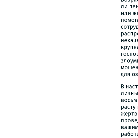
ли пе
или ж
помог
сотру
распр
некач
крупн
госпо
злоум
мошен
для о
В нас
личны
восьм
расту
жертв
прове
вашим
работ