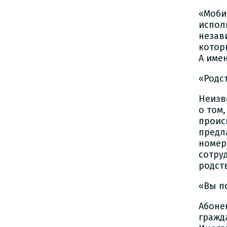
«Моби
испол
незав
котор
А име
«Родс
Неизв
о том
проис
предл
номер
сотру
родст
«Вы п
Абоне
гражд