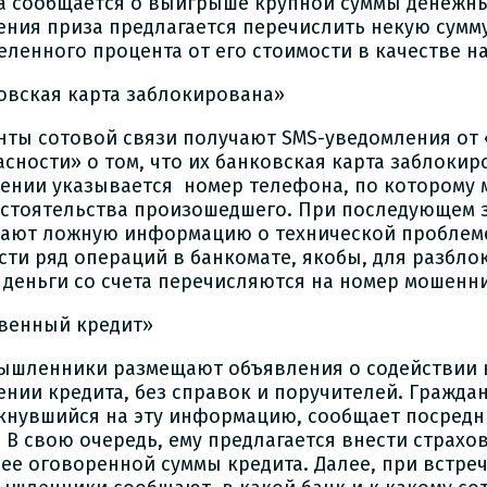
а сообщается о выигрыше крупной суммы денежны
ения приза предлагается перечислить некую сумму
еленного процента от его стоимости в качестве на
овская карта заблокирована»
нты сотовой связи получают SMS-уведомления от
асности» о том, что их банковская карта заблокир
ении указывается номер телефона, по которому
бстоятельства произошедшего. При последующем 
ают ложную информацию о технической проблеме
сти ряд операций в банкомате, якобы, для разбло
, деньги со счета перечисляются на номер мошенн
венный кредит»
ышленники размещают объявления о содействии 
ении кредита, без справок и поручителей. Гражда
кнувшийся на эту информацию, сообщает посредн
. В свою очередь, ему предлагается внести страхо
нее оговоренной суммы кредита. Далее, при встреч