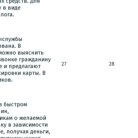
х средств. Для
 в виде
лога.
 «службы
ована. В
 можно выяснить
звонке гражданину
27
28
 и предлагают
кировки карты. В
иков.
в быстром
нин,
икам о желаемой
вку в зависимости
е, получая деньги,