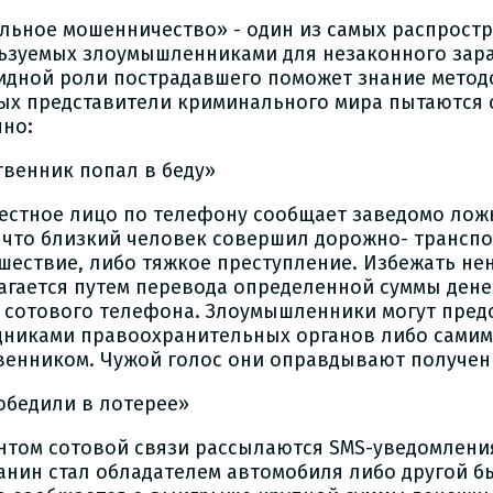
льное мошенничество» - один из самых распрост
ьзуемых злоумышленниками для незаконного зара
идной роли пострадавшего поможет знание метод
ых представители криминального мира пытаются 
нно:
твенник попал в беду»
естное лицо по телефону сообщает заведомо ло
, что близкий человек совершил дорожно- трансп
шествие, либо тяжкое преступление. Избежать н
агается путем перевода определенной суммы дене
 сотового телефона. Злоумышленники могут пред
дниками правоохранительных органов либо самим
венником. Чужой голос они оправдывают получен
обедили в лотерее»
нтом сотовой связи рассылаются SMS-уведомления
анин стал обладателем автомобиля либо другой б