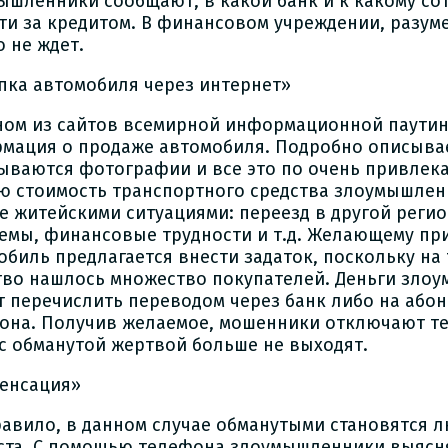
ышленники сообщают, в какой банк и к какому со
ти за кредитом. В финансовом учреждении, разум
 не ждет.
пка автомобиля через интернет»
ном из сайтов всемирной информационной паути
мация о продаже автомобиля. Подробно описывае
ываются фотографии и все это по очень привлека
ю стоимость транспортного средства злоумышле
е житейскими ситуациями: переезд в другой реги
емы, финансовые трудности и т.д. Желающему пр
обиль предлагается внести задаток, поскольку на
тво нашлось множество покупателей. Деньги зло
т перечислить переводом через банк либо на або
она. Получив желаемое, мошенники отключают т
 с обманутой жертвой больше не выходят.
енсация»
равило, в данном случае обманутыми становятся 
ста. С помощью телефона злоумышленники выясн