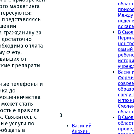
област
ого маркетинга
присое
тересуются:
Между
 представляясь
неделе
ошении
вскар
а гражданину за
В Смол
Перин
 достаточно
центре
еобходима оплата
самый
у счету,
ребёно
давших от
истор
ские препараты
учреж
Васили
Форми
совре
ьные телефоны и
образ
нка до
среду 
 мошенничества
и техн
 может стать
Смоле
ростые правила
област
3
. Свяжитесь с
В Смол
ые услуги по
облас
Василий
прове
ообщать в
Анохин: