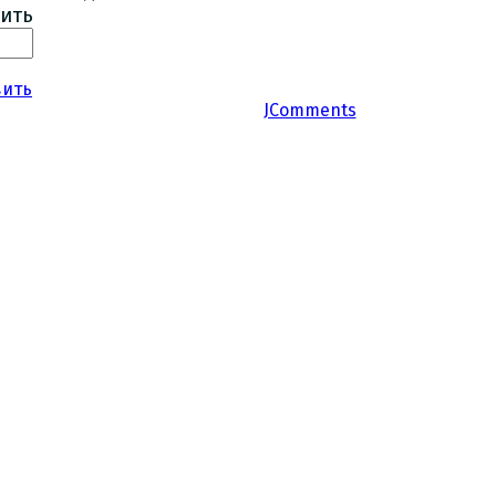
ить
вить
JComments