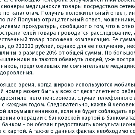
нсионеры медицинские товары посредством сетев
е по каталогам. Получив положительный ответ, ин
ло ли? Получив отрицательный ответ, мошенники,
дниками прокуратуры, сообщают о том, что в отн
остранителей товара проводится расследование, 
ественный товар положена компенсация. Ее сумма
ая, до 200000 рублей, однако для ее получения, н
шлины в размере 20% от общей суммы. По большом
ышленники пытаются обмануть людей, уже постра
ников, предложивших им сомнительные медицин
здоровления.
тоящее время, когда широко используются мобил
й номер может быть у всех от десятилетнего ребе
идесятилетнего пенсионера, случаи телефонного
т с каждым годом. Следовательно, каждый человек
ой злоумышленников, если не будет соблюдать п
дении операции с банковской картой в банкоматах
 банком - он обязан предоставить консультационн
е с картой. А также о данных фактах необходимо с