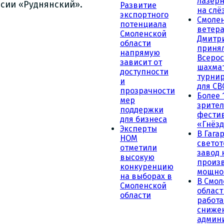
лазерн
сии «Руднянский».
Развитие
на слё
экспортного
Смоле
потенциала
ветера
Смоленской
Дмитр
области
принял
напрямую
Всеро
зависит от
шахма
доступности
турни
и
для СВ
прозрачности
Более 
мер
зрител
поддержки
фести
для бизнеса
«Гнёзд
Эксперты
В Гага
НОМ
светот
отметили
завод
высокую
произ
конкуренцию
мощно
на выборах в
В Смол
Смоленской
област
области
работа
сниже
админ