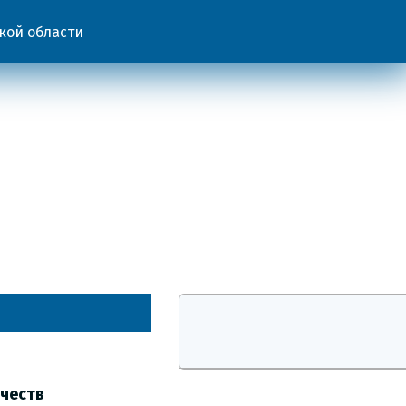
кой области
честв