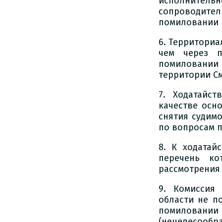
исполнитель
сопроводите
помиловании н
6. Территори
чем через п
помиловании 
территории С
7. Ходатайс
качестве осн
снятия судим
по вопросам 
8. К ходатай
перечень ко
рассмотрения
9. Комиссия
области не п
помиловани
(нецелесооб