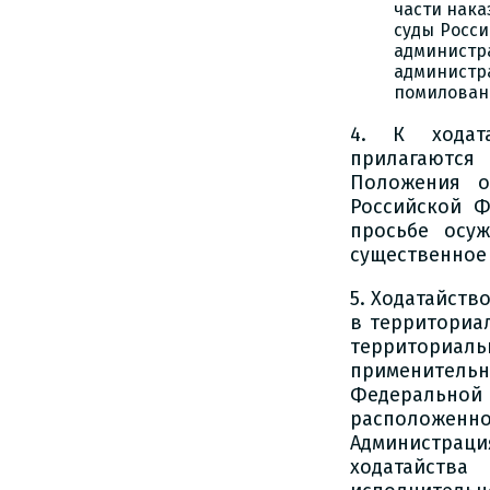
части нака
суды Росси
администр
администр
помиловани
4. К ходат
прилагаются
Положения о
Российской Ф
просьбе осу
существенное
5. Ходатайст
в территориа
территориа
применитель
Федеральной
расположенн
Администрац
ходатайства