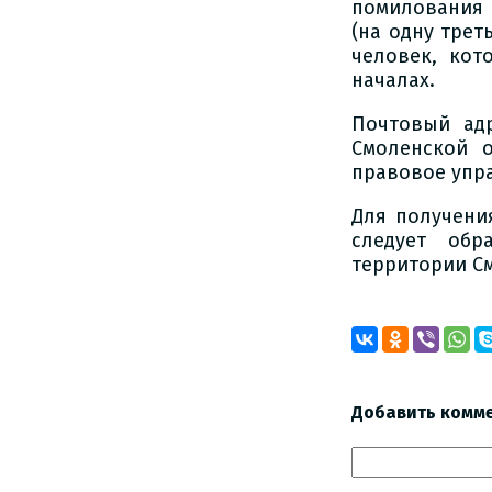
помилования 
(на одну трет
человек, кот
началах.
Почтовый ад
Смоленской о
правовое упр
Для получени
следует об
территории См
Добавить комм