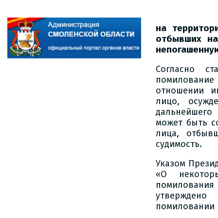
на территор
отбывших на
непогашенную
Согласно ст
помилование
отношении и
лицо, осужд
дальнейшего
может быть с
лица, отбыв
судимость.
Указом Презид
«О некотор
помилования
утверждено
помиловании 