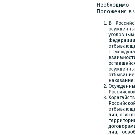
Необходимо 
Положения в ч
В Россий
осужденны
уголовным
Федерации;
отбывающи
с междуна
взаимност
оставшей
осужденны
отбывание
наказание
Осужденны
Российско
Ходатайс
Российской
отбывающи
лиц, осужд
территор
договорами
лиц, осво