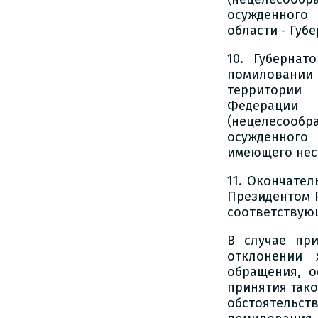
осужденного
области - Губ
10. Губернат
помиловании
территории 
Федерации
(нецелесооб
осужденного
имеющего нес
11. Окончате
Президентом 
соответствующ
В случае пр
отклонении 
обращения, о
принятия так
обстоятельст