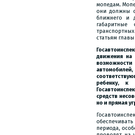
мопедам. Мопе
они должны с
ближнего и д
габаритные 
транспортных
статьям главы
Госавтоинспе
движения на 
возможности
автомобилей
соответствую
ребенку, к 
Госавтоинспе
средств несов
но и прямая у
Госавтоинсп
обеспечиват
периода, особ
проводят на 