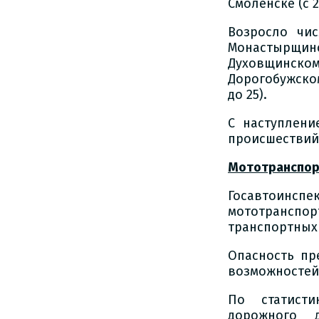
Смоленске (с 21
Возросло чи
Монастырщинс
Духовщинско
Дорогобужском 
до 25).
С наступлени
происшествий 
Мототранспорт
Госавтоинспе
мототрансп
транспортных 
Опасность пр
возможностей
По статисти
дорожного д