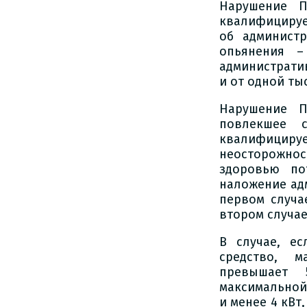
Нарушение П
квалифицирует
об админист
опьянения –
администрати
и от одной ты
Нарушение П
повлекшее с
квалифициру
неосторожно
здоровью по
наложение ад
первом случа
втором случае
В случае, ес
средство, м
превышает 
максимальной
и менее 4 кВт