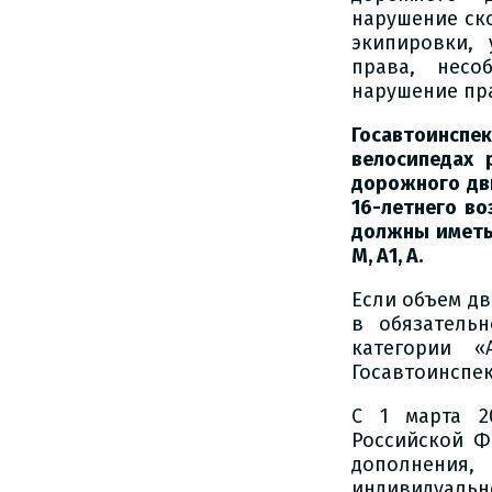
нарушение ск
экипировки,
права, несо
нарушение пр
Госавтоинсп
велосипедах 
дорожного дви
16-летнего во
должны иметь
М, А1, А.
Если объем дв
в обязатель
категории «
Госавтоинспе
С 1 марта 2
Российской Ф
дополнения,
индивидуальн