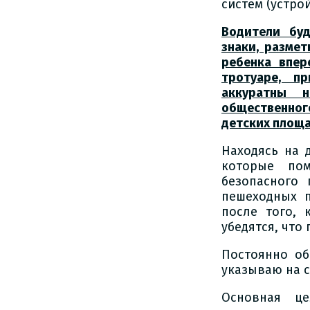
систем (устро
Водители бу
знаки, разме
ребенка впер
тротуаре, п
аккуратны н
общественног
детских площа
Находясь на 
которые по
безопасного 
пешеходных п
после того, 
убедятся, что 
Постоянно об
указываю на 
Основная це