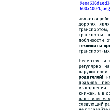
является ребе
дорогах явл
транспортом,
транспорта, 
поблизости о
техники на пр
транспортных
Несмотря на 
регулярно н
нарушителей 
родителей
! н
правила пер
выполнении 
книжек, а в о
папа или ма
следующий раз
не подавайте 