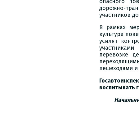
опасного по
дорожно-тра
участников д
В рамках ме
культуре пов
усилят конт
участниками
перевозке д
переходящим
пешеходами и
Госавтоинсп
воспитывать 
Начальни