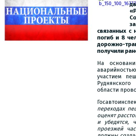
д
«
С
з
связанных с 
погиб и 8 че
дорожно-тран
получили ран
На основани
аварийностью
участием пе
Руднянского
области пров
Госавтоинсп
переходах пе
оценят рассто
и убедятся, 
проезжей час
должны созда