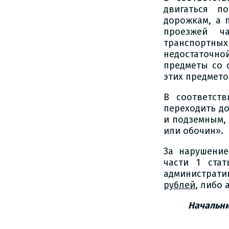
двигаться п
дорожкам, а 
проезжей ч
транспортны
недостаточн
предметы со 
этих предмето
В соответст
переходить д
и подземным, 
или обочин».
За нарушени
части 1 ста
администрат
рублей
, либо
Начальни