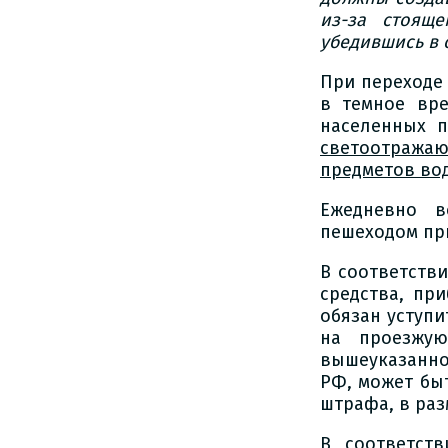
из-за стояще
убедившись в 
При переходе
в темное вре
населенных 
светоотража
предметов во
Ежедневно в
пешеходом при
В соответств
средства, пр
обязан уступ
на проезжую
вышеуказанног
РФ, может бы
штрафа, в раз
В соответст