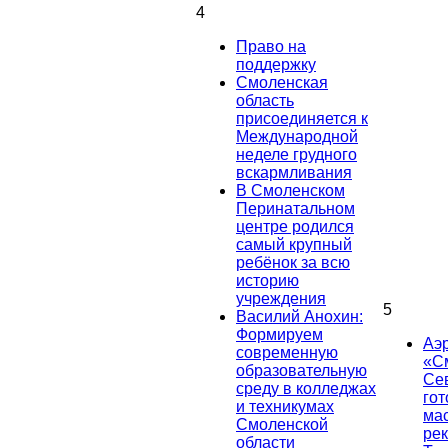
4
Право на
поддержку
Смоленская
область
присоединяется к
Международной
неделе грудного
вскармливания
В Смоленском
Перинатальном
центре родился
самый крупный
ребёнок за всю
историю
учреждения
5
Василий Анохин:
Формируем
Аэ
современную
«С
образовательную
Се
среду в колледжах
гот
и техникумах
ма
Смоленской
ре
области