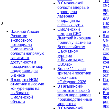
Тр
В Смоленской
см
области впервые
пр
проведена
об
лазерная
дл
операция на
кр
3
слёзных путях
па
Смоленский
Василий Анохин:
иг
ветеран СВО
Развитие
8 а
Дмитрий Кирюшин
экспортного
См
принял участие во
потенциала
пл
Всероссийском
Смоленской
Ле
шахматном
области напрямую
сос
турнире
зависит от
бо
«Шахматы для
доступности и
кон
СВОих»
прозрачности мер
уча
Более 11 тысяч
поддержки для
ро
зрителей посетили
бизнеса
эс
фестиваль
Эксперты НОМ
Па
«Гнёздово-2026
отметили высокую
на
В Гагаринский
конкуренцию на
ид
светотехнический
выборах в
Бо
завод наращивает
Смоленской
пр
производственные
области
ре
мощности
пр
В Смоленской