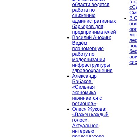
в к
области ведется
«С
работа по
См
снижению
В 
административных
об
барьеров для
ор
предпринимателей
мо
Василий Анохин:
лес
Ведём
по
планомерную
бе
работу по
ав
модернизации
си
инфраструктуры
здравоохранения
Александр
Бабаков:
«Сильная
экономика
начинается с
регионов»
Олеся Жукова:
«Важен каждый
голос».
Актуальное
интервью
председателя