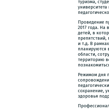
туризма, студ
университета 
педагогическо
Проведение пр
2017 года. На
детей, в кот
препятствий, 
и т.д. В рамк
планируются 
области, сотр
территорию во
познакомитьс
Режимом дня 
сопровождени
педагогическ
сохранение, у
здоровья под
Профессионал