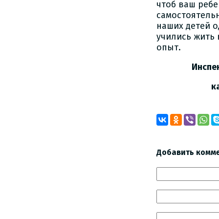
чтоб ваш ребе
самостоятельн
наших детей о
учились жить
опыт.
Инспектор П
капитан п
Добавить комм