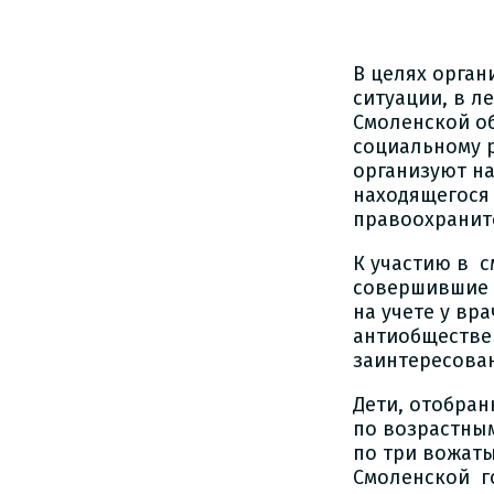
В целях орган
ситуации, в л
Смоленской об
социальному 
организуют на
находящегося
правоохранит
К участию в с
совершившие 
на учете у вр
антиобществен
заинтересова
Дети, отобран
по возрастным
по три вожат
Смоленской г