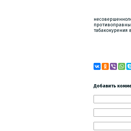
несовершенноле
противоправные
табакокурения 
Добавить комм