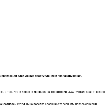
она произошли следующие преступления и правонарушения.
к, о том, что в деревне Лонница на территории ООО "МеталГарант" в ваго
м обратилась жительница поселка Красный с телесными повреждениями.