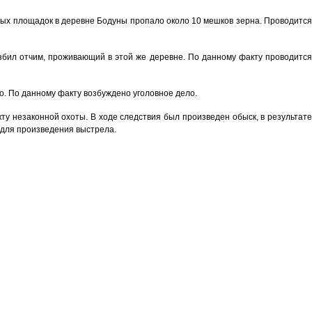
овых площадок в деревне Бодуны пропало около 10 мешков зерна. Проводитс
збил отчим, проживающий в этой же деревне. По данному факту проводитс
о. По данному факту возбуждено уголовное дело.
ту незаконной охоты. В ходе следствия был произведен обыск, в результат
е для произведения выстрела.