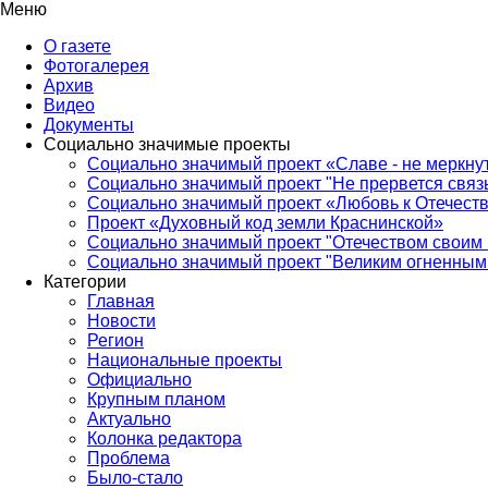
Меню
О газете
Фотогалерея
Архив
Видео
Документы
Социально значимые проекты
Социально значимый проект «Славе - не меркнут
Социально значимый проект "Не прервется связ
Социально значимый проект «Любовь к Отечеств
Проект «Духовный код земли Краснинской»
Социально значимый проект "Отечеством своим 
Социально значимый проект "Великим огненным 
Категории
Главная
Новости
Регион
Национальные проекты
Официально
Крупным планом
Актуально
Колонка редактора
Проблема
Было-стало