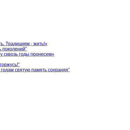
ь. Традициям - жить!»
ь поколений"
у сквозь годы пронесем»
горжусь!"
годам святую память сохраняя"