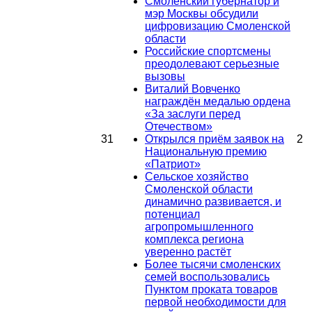
Смоленский губернатор и
мэр Москвы обсудили
цифровизацию Смоленской
области
Российские спортсмены
преодолевают серьезные
вызовы
Виталий Вовченко
награждён медалью ордена
«За заслуги перед
Отечеством»
31
Открылся приём заявок на
2
Национальную премию
«Патриот»
Сельское хозяйство
Смоленской области
динамично развивается, и
потенциал
агропромышленного
комплекса региона
уверенно растёт
Более тысячи смоленских
семей воспользовались
Пунктом проката товаров
первой необходимости для