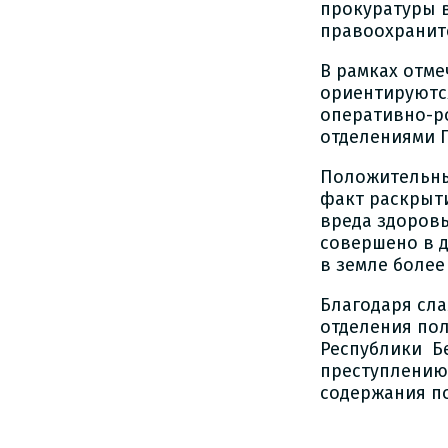
прокуратуры 
правоохранит
В рамках отм
ориентируютс
оперативно-р
отделениями Г
Положительны
факт раскрыти
вреда здоров
совершено в 
в земле более
Благодаря сл
отделения по
Республики Бе
преступлению.
содержания п