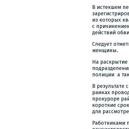
В истекшем пе
зарегистриров
из которых кв
с причинением
действий обв
Следует отмет
женщины.
На раскрытие
подразделени
полиции а та
В результате
рамках прово
прокуроре ра
короткие срок
для рассмотре
Работниками 