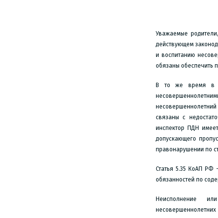
Уважаемые родители,
действующем законод
и воспитанию несовер
обязаны обеспечить п
В то же время в н
несовершеннолетними
несовершеннолетний
связаны с недостат
инспектор ПДН имеет
допускающего пропус
правонарушении по ст.
Статья 5.35 КоАП РФ
обязанностей по сод
Неисполнение ил
несовершеннолетни