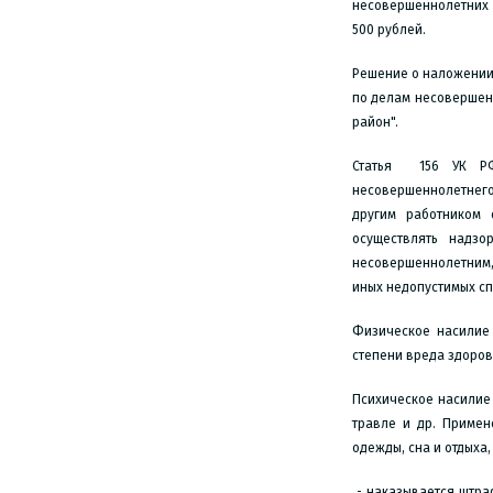
несовершеннолетних 
500 рублей.
Решение о наложении
по делам несовершен
район".
Статья 156 УК РФ
несовершеннолетнего 
другим работником 
осуществлять надз
несовершеннолетним,
иных недопустимых сп
Физическое насилие 
степени вреда здоро
Психическое насилие 
травле и др. Приме
одежды, сна и отдыха
- наказывается штра