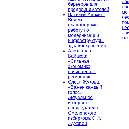
об
барьеров для
ор
предпринимателей
мо
Василий Анохин:
лес
Ведём
по
планомерную
бе
работу по
ав
модернизации
си
инфраструктуры
здравоохранения
Александр
Бабаков:
«Сильная
экономика
начинается с
регионов»
Олеся Жукова:
«Важен каждый
голос».
Актуальное
интервью
председателя
Смоленского
избиркома О.И.
Жуковой