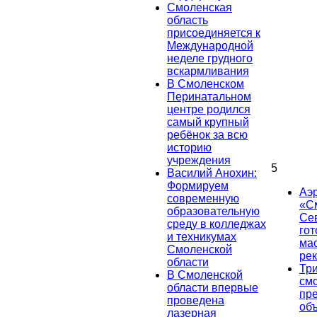
Смоленская
область
присоединяется к
Международной
неделе грудного
вскармливания
В Смоленском
Перинатальном
центре родился
самый крупный
ребёнок за всю
историю
учреждения
5
Василий Анохин:
Формируем
Аэ
современную
«С
образовательную
Се
среду в колледжах
гот
и техникумах
ма
Смоленской
ре
области
Тр
В Смоленской
см
области впервые
пр
проведена
об
лазерная