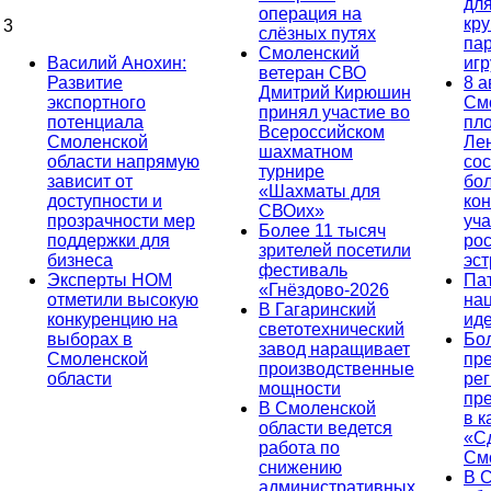
дл
операция на
кр
3
слёзных путях
па
Смоленский
Василий Анохин:
иг
ветеран СВО
Развитие
8 а
Дмитрий Кирюшин
экспортного
См
принял участие во
потенциала
пл
Всероссийском
Смоленской
Ле
шахматном
области напрямую
сос
турнире
зависит от
бо
«Шахматы для
доступности и
кон
СВОих»
прозрачности мер
уча
Более 11 тысяч
поддержки для
ро
зрителей посетили
бизнеса
эс
фестиваль
Эксперты НОМ
Па
«Гнёздово-2026
отметили высокую
на
В Гагаринский
конкуренцию на
ид
светотехнический
выборах в
Бо
завод наращивает
Смоленской
пр
производственные
области
ре
мощности
пр
В Смоленской
в к
области ведется
«С
работа по
См
снижению
В 
административных