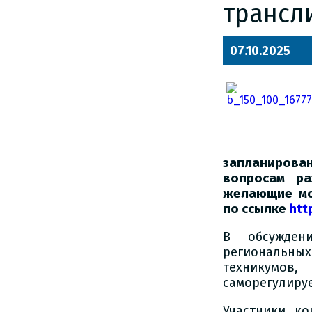
трансл
07.10.2025
запланирова
вопросам ра
желающие мо
по ссылке
htt
В обсужден
региональны
техникумов
саморегулиру
Участники к