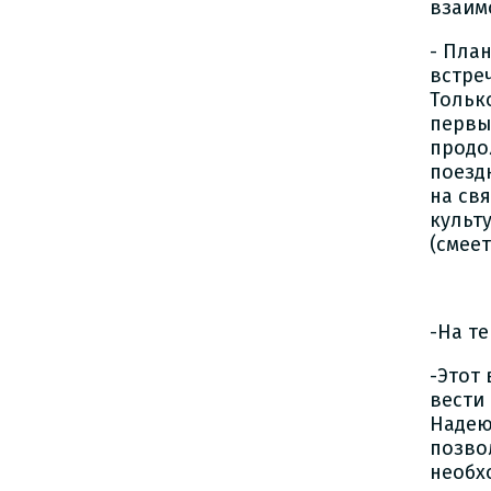
взаим
- Пла
встре
Тольк
первы
продо
поезд
на св
культ
(смеет
-На т
-Этот
вести
Надею
позво
необх