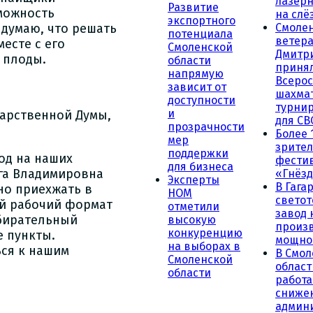
лазерн
Развитие
можность
на слё
экспортного
 думаю, что решать
Смоле
потенциала
ветера
есте с его
Смоленской
Дмитр
 плоды.
области
принял
напрямую
Всеро
зависит от
шахма
доступности
турни
и
дарственной Думы,
для СВ
прозрачности
Более 
мер
зрител
поддержки
од на наших
фести
для бизнеса
ьга Владимировна
«Гнёзд
Эксперты
В Гага
но приехжать в
НОМ
светот
ый рабочий формат
отметили
завод
збирательный
высокую
произ
конкуренцию
е пункты.
мощно
на выборах в
ься к нашим
В Смол
Смоленской
област
области
работа
сниже
админ