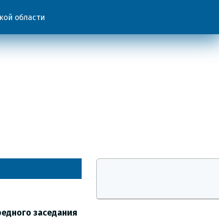
кой области
редного заседания