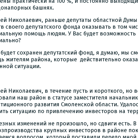
ены практически на 100 %, и постоянно выходящи
донапорных башнях.
сей Николаевич, раньше депутаты областной Думы 
тв своего депутатского фонда оказывать в том чис
иальную помощь людям. У Вас будет возможность
иально?
и будет сохранен депутатский фонд, я думаю, мы с
ь жителям района, которые действительно оказа
нной ситуации.
сей Николаевич, в течение пусть и короткого, но 
овали наш район в статусе заместителя начальни
тиционного развития Смоленской области. Удалос
ить ситуацию по привлечению инвесторов на тер
ьезных изменений не произошло, но сдвиги есть. В
озпроизводства крупных инвесторов в районе пок
аемся вопросом, который поставили передо мной