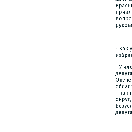
Красн
привл
вопро
руков
- Как
избра
- У ч
депут
Окуне
облас
– так
округ
Безус
депут