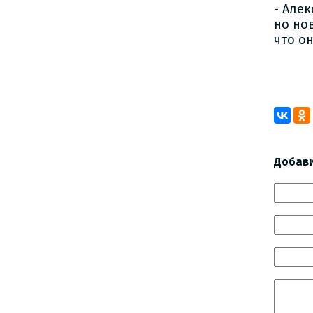
- Але
но но
что о
Зап
Добав