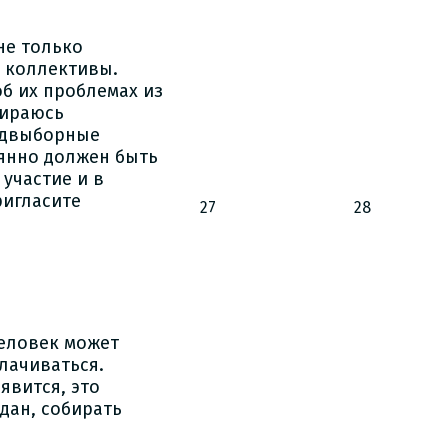
не только
е коллективы.
б их проблемах из
бираюсь
едвыборные
оянно должен быть
участие и в
ригласите
27
28
человек может
лачиваться.
явится, это
дан, собирать