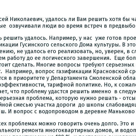
ксей Николаевич, удалось ли Вам решить хотя бы ч
ые озвучивали люди во время встреч в предвыб
ть решить удалось. Например, у нас уже готов про
кации Гусинского сельского Дома культуры. В этом
ению, не удалось его реализовать, но, уверен, в
ем работу до ее логического завершения. Еще бо
тоит сделать. Многие вопросы требуют серьезны
т. Например, вопрос газификации Красновской с
тся в приоритете у Департамента Смоленской обла
оэффективности, тарифной политике. Но, к сожал
ает, что проблему удастся решить именно в следу
серьезная проблема, которую нужно решать - отсы
йной смесью участка дороги до школы слабовидя
ш. И вопрос с водопроводом в деревне Маньково
сех проблемах можно говорить очень долго. Это и
ального ремонта многоквартирных домов, и водо