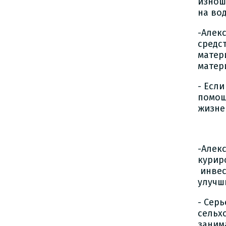
изнош
на во
-Алек
средс
матер
матер
- Есл
помощ
жизне
-Алек
курир
инвес
улучш
- Сер
сельх
заним