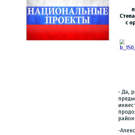
п
Степа
с о
- Да,
преды
инвес
продо
район
-Алек