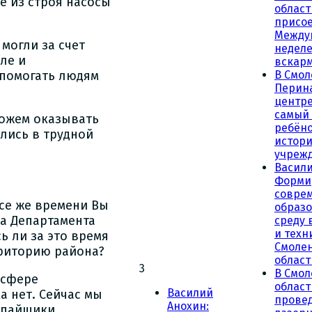
е из строя насосы
област
присое
Между
могли за счет
неделе
ле и
вскар
 помогать людям
В Смол
Перин
центре
самый
можем оказывать
ребёно
лись в трудной
истор
учреж
Васили
Форми
совре
все же времени Вы
образ
ка Департамента
среду 
и техн
ь ли за это время
Смоле
риторию района?
област
3
В Смол
 сфере
облас
Василий
а нет. Сейчас мы
прове
Анохин:
 пайщики