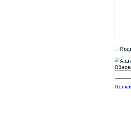
Под
Обнов
Отпра