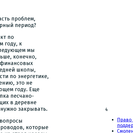
асть проблем,
орный период?
ект по
 году, к
 следующем мы
льше, конечно,
х финансовых
редней школы,
сти по энергетике,
ению, это не
ющем году. Еще
пка песчано-
щих в деревне
 нужно закрывать.
4
Право 
 вопросы
подде
проводов, которые
Смоле