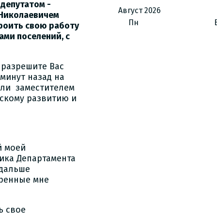
депутатом -
Август
2026
 Николаевичем
Пн
троить свою работу
ами поселений, с
 разрешите Вас
минут назад на
али заместителем
ескому развитию и
й моей
ика Департамента
 дальше
еренные мне
ь свое