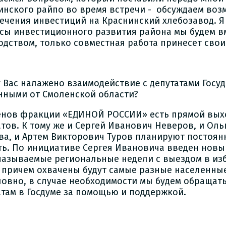
инского райпо во время встречи - обсуждаем воз
ечения инвестиций на Краснинский хлебозавод. Я
сы инвестиционного развития района мы будем вм
одством, только совместная работа принесет свои
 у Вас налажено взаимодействие с депутатами Госу
нными от Смоленской области?
ленов фракции «ЕДИНОЙ РОССИИ» есть прямой вых
атов. К тому же и Сергей Иванович Неверов, и Ол
ва, и Артем Викторович Туров планируют постоян
ть. По инициативе Сергея Ивановича введен нов
 называемые региональные недели с выездом в и
, причем охвачены будут самые разные населенны
ловно, в случае необходимости мы будем обращат
атам в Госдуме за помощью и поддержкой.