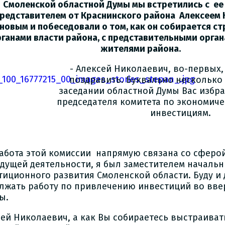
Смоленской областной Думы мы встретились с ее 
редставителем от Краснинского района Алексеем
новым и побеседовали о том, как он собирается с
рганами власти района, с представительными орган
жителями района.
- Алексей Николаевич, во-первых,
поздравить. Буквально несколько 
заседании областной Думы Вас избр
председателя комитета по экономич
инвестициям.
 работа этой комиссии напрямую связана со сферо
дущей деятельности, я был заместителем начальн
тиционного развития Смоленской области. Буду и
лжать работу по привлечению инвестиций во вв
ы.
сей Николаевич, а как Вы собираетесь выстраиват