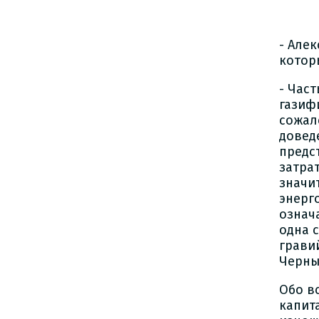
- Але
котор
- Час
газифи
сожал
довед
предс
затра
значи
энерг
означ
одна 
грави
Черны
Обо в
капит