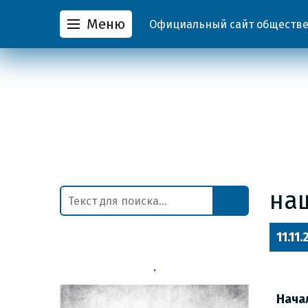
Меню
Официальный сайт обществен
на
11.11
Нача