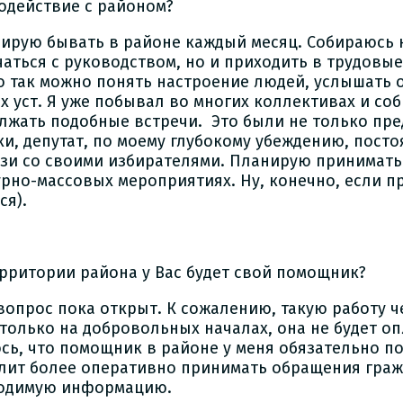
одействие с районом?
нирую бывать в районе каждый месяц. Собираюсь 
чаться с руководством, но и приходить в трудовы
о так можно понять настроение людей, услышать о
х уст. Я уже побывал во многих коллективах и со
лжать подобные встречи. Это были не только пр
ки, депутат, по моему глубокому убеждению, пост
язи со своими избирателями. Планирую принимать 
урно-массовых мероприятиях. Ну, конечно, если п
ся).
ерритории района у Вас будет свой помощник?
 вопрос пока открыт. К сожалению, такую работу 
 только на добровольных началах, она не будет оп
сь, что помощник в районе у меня обязательно по
лит более оперативно принимать обращения граж
одимую информацию.