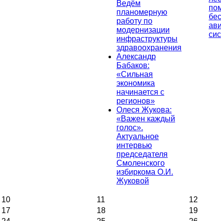
Ведём
по
планомерную
бе
работу по
ав
модернизации
си
инфраструктуры
здравоохранения
Александр
Бабаков:
«Сильная
экономика
начинается с
регионов»
Олеся Жукова:
«Важен каждый
голос».
Актуальное
интервью
председателя
Смоленского
избиркома О.И.
Жуковой
10
11
12
17
18
19