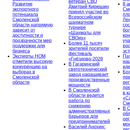
ветеран СВО
Развитие
8 а
Дмитрий Кирюшин
экспортного
См
принял участие во
потенциала
пл
Всероссийском
Смоленской
Ле
шахматном
области напрямую
сос
турнире
зависит от
бо
«Шахматы для
доступности и
кон
СВОих»
прозрачности мер
уча
Более 11 тысяч
поддержки для
ро
зрителей посетили
бизнеса
эс
фестиваль
Эксперты НОМ
Па
«Гнёздово-2026
отметили высокую
на
В Гагаринский
конкуренцию на
ид
светотехнический
выборах в
Бо
завод наращивает
Смоленской
пр
производственные
области
ре
мощности
пр
В Смоленской
в к
области ведется
«С
работа по
См
снижению
В 
административных
об
барьеров для
ор
предпринимателей
мо
Василий Анохин:
лес