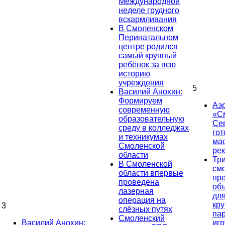
Международной
неделе грудного
вскармливания
В Смоленском
Перинатальном
центре родился
самый крупный
ребёнок за всю
историю
учреждения
5
Василий Анохин:
Формируем
Аэ
современную
«С
образовательную
Се
среду в колледжах
гот
и техникумах
ма
Смоленской
ре
области
Тр
В Смоленской
см
области впервые
пр
проведена
об
лазерная
дл
операция на
кр
3
слёзных путях
па
Смоленский
Василий Анохин:
иг