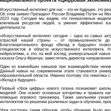
национального проекта «Цифровая экономика
Искусственный интеллект для нас – это не будущее, это реа
Об этом заявил Президент России Владимир Путин на Меж
2023 году. Сегодня мы видим, что генеративные модели
ключевым ресурсом людей, а умение эффективно вза
деятельности.
«Искусственный интеллект сегодня – одно из самых акт
отраслей нашей страны – от промышленности до
Благотворительного фонда «Вклад в будущее» позво
специалистов в области искусственного интеллекта. 
нейросетями, а это, на мой взгляд, универсальный навык
сказала Ольга Франчук, заместитель директор направлен
Один из важнейших навыков при взаимодействии челове
Данный навык на современном этапе становится унив
образовательной области. Именно поэтому эта тематика 
«Вклад в будущее».
Первый «Урок цифры» нового сезона познакомит школьн
моделей. Они освоят основные алгоритмы и правила нап
помощью игрового тренажера. Также школьники узнают
интеллектом по решению различных задач в обучении, прое
Урок построен таким образом, чтобы обучение было инт