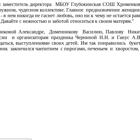
ал заместитель директора МБОУ Глубокинская СОШ Хроменков
дружном, чудесном коллективе. Главное предназначение женщин
- в нем никогда не гаснет любовь, оно ни к чему не остается ра
д. Давайте с нежностью и заботой относиться к своим матерям."
иковой Александре, Доменникову Василию, Павлову Никите
сии и организаторам праздника Черниной Н.Н. и Ганус А.В.
аться, выступлениями своих детей. Им так понравились букет
дник закончился чаепитием с пирогами, печеньем и хворостом,