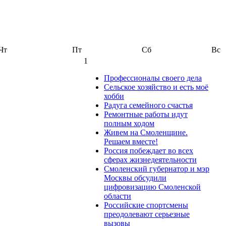
Чт
Пт
Сб
Вс
1
Профессионалы своего дела
Сельское хозяйство и есть моё
хобби
Радуга семейного счастья
Ремонтные работы идут
полным ходом
Живем на Смоленщине.
Решаем вместе!
Россия побеждает во всех
сферах жизнедеятельности
Смоленский губернатор и мэр
Москвы обсудили
цифровизацию Смоленской
области
Российские спортсмены
преодолевают серьезные
вызовы