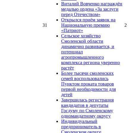
Виталий Вовченко награждён
медалью ордена «За заслуги
перед Отечеством»
Открылся приём заявок на
31
Национальную премию
2
«Патриот»
Сельское хозяйство
Смоленской области
динамично развивается, и
потенциал
агропромышленного
комплекса региона уверенно
растёт
Более тысячи смоленских
семей воспользовались
Пунктом проката товаров
первой необходимости для
детей
Завершилась регистрация
кандидатов в депутаты
Госдуму по Смоленскому
одномандатному округу
Индивидуальный
предприниматель в
Смоленском округе