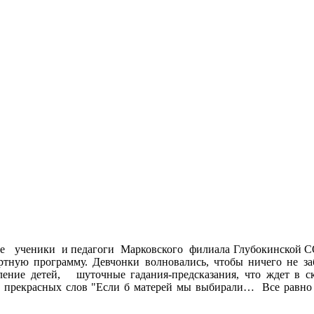
оле ученики и педагоги Марковского филиала Глубокинской С
ртную программу. Девчонки волновались, чтобы ничего не з
ение детей, шуточные гадания-предсказания, что ждет в с
и прекрасных слов "Если б матерей мы выбирали… Все рав