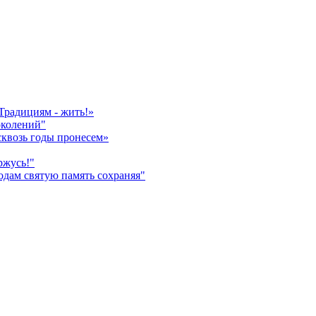
Традициям - жить!»
околений"
сквозь годы пронесем»
ржусь!"
дам святую память сохраняя"