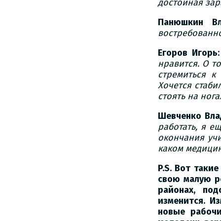
достойная зара
Панюшкин Вл
востребованно
Егоров Игорь
нравится. О то
стремиться к
Хочется стаби
стоять на нога
Шевченко Вла
работать, я е
окончания учи
каком медицин
P.S. Вот таки
свою малую р
районах, по
изменится. И
новые рабочи