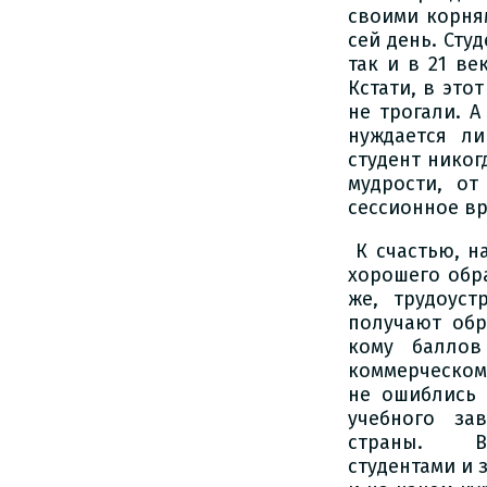
своими корня
сей день. Сту
так и в 21 в
Кстати, в это
не трогали. 
нуждается ли
студент никог
мудрости, от
сессионное вр
К счастью, н
хорошего обр
же, трудоус
получают обр
кому баллов
коммерческом
не ошиблись
учебного зав
страны. В к
студентами и 