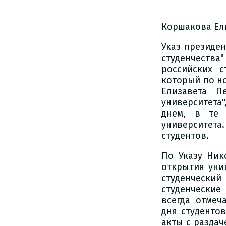
Коршакова Ел
Указ президен
студенчеств
российских с
который по но
Елизавета П
университета
днем, в те 
университета
студентов.
По Указу Ник
открытия уни
студенческий 
студенческие
всегда отмеч
дня студенто
акты с раздач