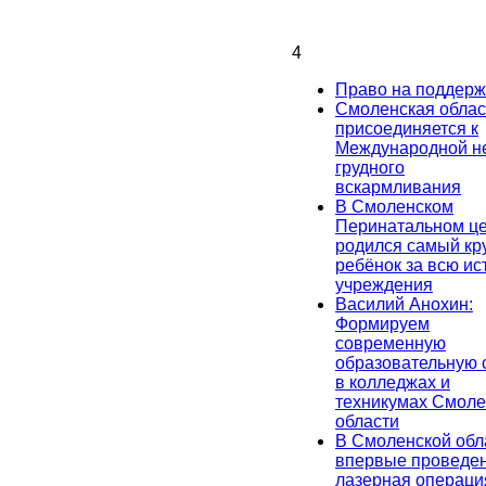
4
Право на поддерж
Смоленская облас
присоединяется к
Международной н
грудного
вскармливания
В Смоленском
Перинатальном ц
родился самый кр
ребёнок за всю и
учреждения
Василий Анохин:
Формируем
современную
образовательную 
в колледжах и
техникумах Смоле
области
В Смоленской обл
впервые проведе
лазерная операци