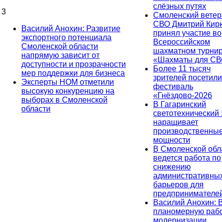
слёзных путях
3
Смоленский ветер
СВО Дмитрий Ки
Василий Анохин: Развитие
принял участие во
экспортного потенциала
Всероссийском
Смоленской области
шахматном турни
напрямую зависит от
«Шахматы для СВ
доступности и прозрачности
Более 11 тысяч
мер поддержки для бизнеса
зрителей посетили
Эксперты НОМ отметили
фестиваль
высокую конкуренцию на
«Гнёздово-2026
выборах в Смоленской
В Гагаринский
области
светотехнический
наращивает
производственны
мощности
В Смоленской обл
ведется работа по
снижению
административны
барьеров для
предпринимателе
Василий Анохин: 
планомерную рабо
модернизации