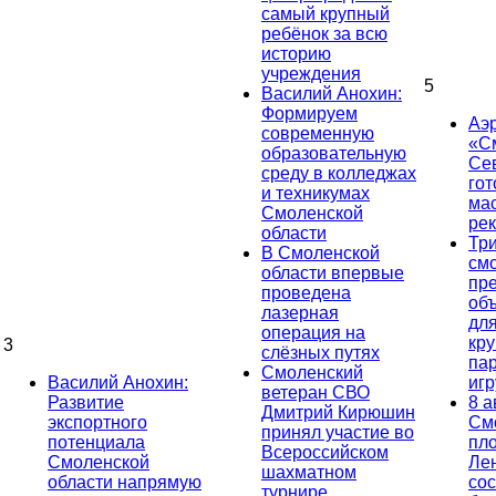
самый крупный
ребёнок за всю
историю
учреждения
5
Василий Анохин:
Формируем
Аэ
современную
«С
образовательную
Се
среду в колледжах
гот
и техникумах
ма
Смоленской
ре
области
Тр
В Смоленской
см
области впервые
пр
проведена
об
лазерная
дл
операция на
кр
3
слёзных путях
па
Смоленский
Василий Анохин:
иг
ветеран СВО
Развитие
8 а
Дмитрий Кирюшин
экспортного
См
принял участие во
потенциала
пл
Всероссийском
Смоленской
Ле
шахматном
области напрямую
сос
турнире