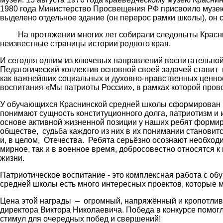
1980 года Министерство Просвещения РФ присвоило музею
выделено отдельное здание (он перерос рамки школы), он
На протяжении многих лет собирали следопыты Краснин
неизвестные страницы истории родного края.
И сегодня одним из ключевых направлений воспитательной
Педагогический коллектив основной своей задачей стави
как важнейших социальных и духовно-нравственных ценнос
воспитания «Мы патриоты России», в рамках которой пров
У обучающихся Краснинской средней школы сформирован в
понимают сущность конституционного долга, патриотизм 
основе активной жизненной позиции у наших ребят формир
обществе, судьба каждого из них в их понимании становитс
и, в целом, Отечества. Ребята серьёзно осознают необход
мирное, так и в военное время, добросовестно относятся 
жизни.
Патриотическое воспитание - это комплексная работа с об
средней школы есть много интересных проектов, которые 
Цена этой награды – огромный, напряжённый и кропотливы
директора Виктора Николаевича. Победа в конкурсе помогла
стимул для очередных побед и свершений!