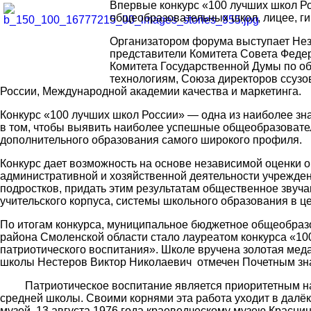
Впервые конкурс «100 лучших школ Ро
общеобразовательных школ, лицее, г
Организатором форума выступает Нез
представители Комитета Совета Федер
Комитета Государственной Думы по об
технологиям, Союза директоров ссузо
России, Международной академии качества и маркетинга.
Конкурс «100 лучших школ России» — одна из наиболее зн
в том, чтобы выявить наиболее успешные общеобразовател
дополнительного образования самого широкого профиля.
Конкурс дает возможность на основе независимой оценки о
административной и хозяйственной деятельности учрежден
подростков, придать этим результатам общественное звуча
учительского корпуса, системы школьного образования в ц
По итогам конкурса, муниципальное бюджетное общеобраз
района Смоленской области стало лауреатом конкурса «10
патриотического воспитания». Школе вручена золотая мед
школы Нестеров Виктор Николаевич отмечен Почетным зна
Патриотическое воспитание является приоритетным напр
средней школы. Своими корнями эта работа уходит в далёк
музей. 13 августа 1976 года краеведческому музею Красн