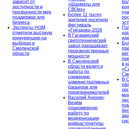
зависит от
бо
«Шахматы для
доступности и
кон
СВОих»
прозрачности мер
уча
Более 11 тысяч
поддержки для
ро
зрителей посетили
бизнеса
эс
фестиваль
Эксперты НОМ
Па
«Гнёздово-2026
отметили высокую
на
В Гагаринский
конкуренцию на
ид
светотехнический
выборах в
Бо
завод наращивает
Смоленской
пр
производственные
области
ре
мощности
пр
В Смоленской
в к
области ведется
«С
работа по
См
снижению
В 
административных
об
барьеров для
ор
предпринимателей
мо
Василий Анохин:
лес
Ведём
по
планомерную
бе
работу по
ав
модернизации
си
инфраструктуры
здравоохранения