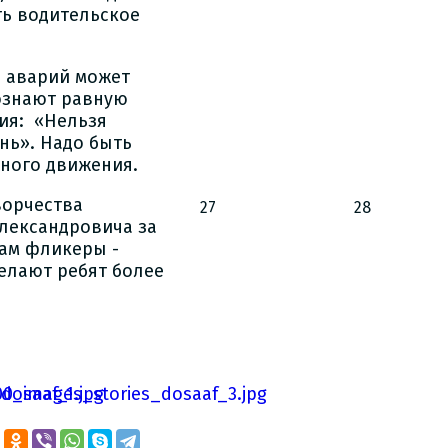
ть водительское
о аварий может
сознают равную
ия: «Нельзя
нь». Надо быть
ного движения.
ворчества
27
28
лександровича за
там фликеры -
елают ребят более