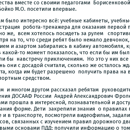
ества вместе со своими педагогами Борисенковой
 Бойко М.О. посетили впервые.
ам было интересно всё: учебные кабинеты, учебны
страция робота-тренажера для оказания первой 
но же, всем хотелось посидеть за рулем спортив
тря на то, что среди ребят было немало девчонок
ием и азартом забирались в кабину автомобиля, к
в какой-то момент показалось, что если бы им бы
ли бы навстречу приключениям. Но это у них все 
нь они с досадой считали, сколько же осталось жд
та, когда им будет разрешено получить права на
портным средством.
ом и многом другом рассказал ребятам руководит
ения ДОСААФ России Андрей Александрович Фроле
ами прошла в интересной, познавательной и дост
ания форме. Дети закрепили знания о правилах 
е и в транспорте, посмотрели видеофильм, задал
сов, связанных с изучением правил дорожного дв
выми основами ПДД; получили информацию о том,