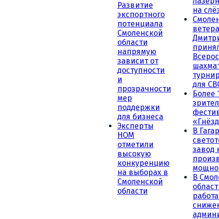
лазерн
Развитие
на слё
экспортного
Смоле
потенциала
ветера
Смоленской
Дмитр
области
принял
напрямую
Всеро
зависит от
шахма
доступности
турни
и
для СВ
прозрачности
Более 
мер
зрител
поддержки
фести
для бизнеса
«Гнёзд
Эксперты
В Гага
НОМ
светот
отметили
завод
высокую
произ
конкуренцию
мощно
на выборах в
В Смол
Смоленской
област
области
работа
сниже
админ