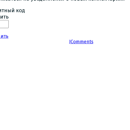
ить
вить
JComments