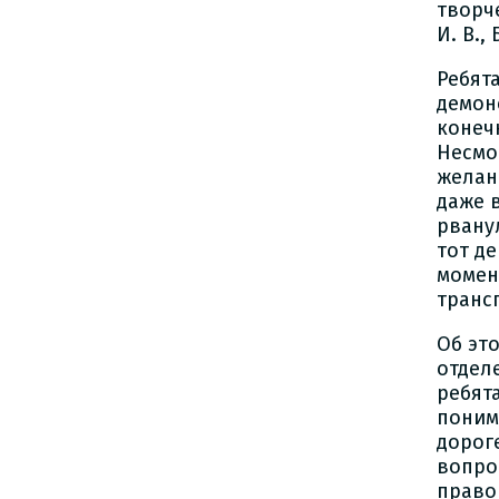
творч
И. В.,
Ребят
демон
конеч
Несмо
желан
даже 
рвану
тот де
момен
транс
Об эт
отдел
ребят
поним
дорог
вопро
право