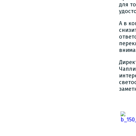
для т
удост
А в к
снизи
ответ
перек
внима
Дирек
Чапли
интер
свето
замет