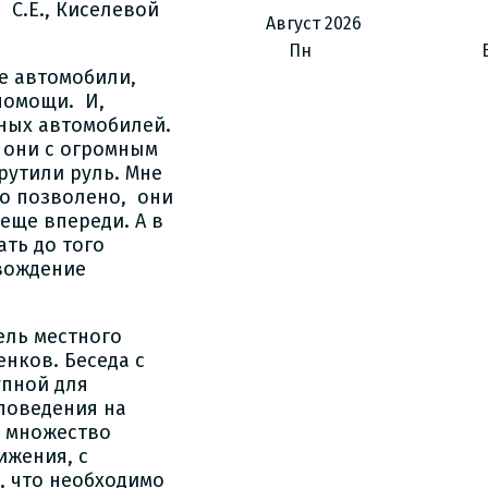
 С.Е., Киселевой
Август
2026
Пн
е автомобили,
помощи. И,
ных автомобилей.
, они с огромным
рутили руль. Мне
ло позволено, они
еще впереди. А в
ать до того
 вождение
ель местного
нков. Беседа с
упной для
поведения на
и множество
ижения, с
 что необходимо