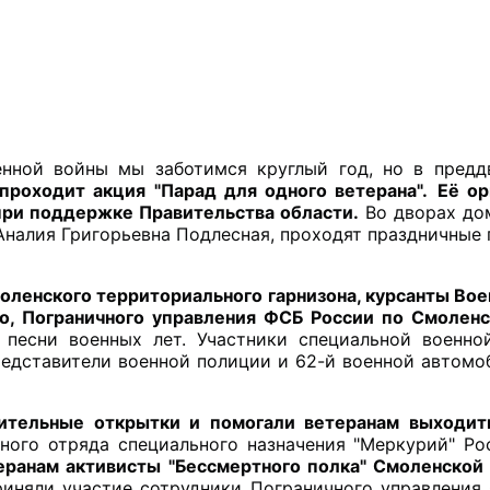
проходит акция "Парад для одного ветерана".
Её ор
при поддержке Правительства области.
 Во дворах до
Аналия Григорьевна Подлесная, проходят праздничные 
нского территориального гарнизона, курсанты Воен
о, Пограничного управления ФСБ России по Смоленс
 песни военных лет. Участники специальной военно
едставители военной полиции и 62-й военной автомоб
ительные открытки и помогали ветеранам выходить
ьного отряда специального назначения "Меркурий" Ро
еранам активисты "Бессмертного полка" Смоленской
риняли участие сотрудники Пограничного управления