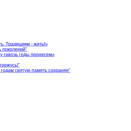
ь. Традициям - жить!»
ь поколений"
у сквозь годы пронесем»
горжусь!"
годам святую память сохраняя"