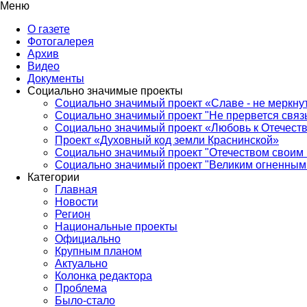
Меню
О газете
Фотогалерея
Архив
Видео
Документы
Социально значимые проекты
Социально значимый проект «Славе - не меркнут
Социально значимый проект "Не прервется связ
Социально значимый проект «Любовь к Отечеств
Проект «Духовный код земли Краснинской»
Социально значимый проект "Отечеством своим 
Социально значимый проект "Великим огненным 
Категории
Главная
Новости
Регион
Национальные проекты
Официально
Крупным планом
Актуально
Колонка редактора
Проблема
Было-стало