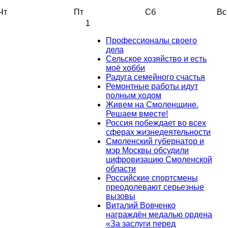
Чт
Пт
Сб
Вс
1
Профессионалы своего
дела
Сельское хозяйство и есть
моё хобби
Радуга семейного счастья
Ремонтные работы идут
полным ходом
Живем на Смоленщине.
Решаем вместе!
Россия побеждает во всех
сферах жизнедеятельности
Смоленский губернатор и
мэр Москвы обсудили
цифровизацию Смоленской
области
Российские спортсмены
преодолевают серьезные
вызовы
Виталий Вовченко
награждён медалью ордена
«За заслуги перед