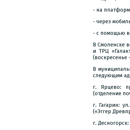
- на платфор
- через мобил
- с помощью 
В Смоленске в
и ТРЦ «Галак
(воскресенье 
В муниципаль
следующим ад
г. Ярцево: п
(отделение по
г. Гагарин: у
(«Эггер Древп
г. Десногорск