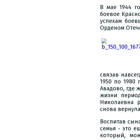
В мае 1944 г
боевое Красно
успехам боев
Орденом Отеч
связав навсег
1950 по 1980
Авадово, где 
жизни период
Николаевна р
снова вернула
Воспитав сына
семья - это е
который, мо