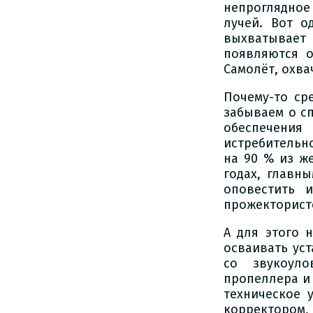
непроглядное
лучей. Вот о
выхватывает
появляются о
Самолёт, охва
Почему-то ср
забываем о с
обеспечени
истребительн
на 90 % из ж
годах, главн
оповестить 
прожекторист
А для этого 
осваивать ус
со звукоуло
пропеллера и 
техническое 
корректором