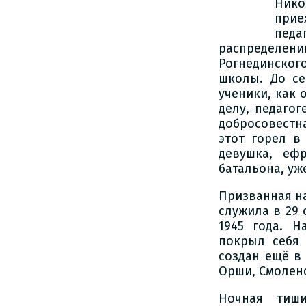
Нико
при
пед
распределению
Рогнединского
школы. До с
ученики, как 
делу, педагог
добросовестн
этот горел в
девушка, еф
батальона, уж
Призванная на
служила в 29
1945 года. Н
покрыл себя 
создан ещё в 
Орши, Смоленс
Ночная тиши