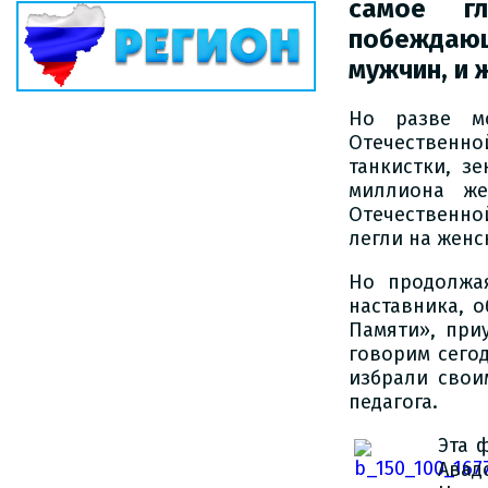
самое г
побеждающ
мужчин, и 
Но разве м
Отечественно
танкистки, з
миллиона ж
Отечественно
легли на женс
Но продолжая
наставника, 
Памяти», при
говорим сего
избрали свои
педагога.
Эта 
Авад