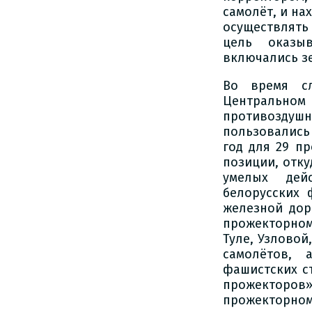
самолёт, и на
осуществлять
цель оказыв
включались з
Во время сл
Центрально
противоздуш
пользовались
год для 29 п
позиции, отку
умелых дейс
белорусских 
железной дор
прожекторном
Туле, Узловой
самолётов, 
фашистских с
прожекторо
прожекторному