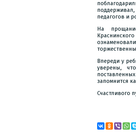
поблагодарили
поддерживал
педагогов и р
На прощание
Краснинског
ознаменова
торжественны
Впереди у ре
уверены, чт
поставленных
запомнится ка
Счастливого п