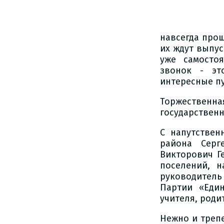
навсегда про
их ждут выпус
уже самосто
звонок - эт
интересные пу
Торжествен
государственн
С напутствен
района Серг
Викторович Г
поселений, н
руководитель
Партии «Един
учителя, роди
Нежно и треп