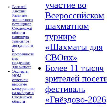
участие во
Василий
Анохин:
Всероссийском
Развитие
экспортного
шахматном
потенциала
Смоленской
области
турнире
напрямую
зависит от
«Шахматы для
доступности
и
прозрачности
СВОих»
мер
поддержки
Более 11 тысяч
для бизнеса
Эксперты
зрителей посет
НОМ
отметили
высокую
фестиваль
конкуренцию
на выборах в
«Гнёздово-2026
Смоленской
области