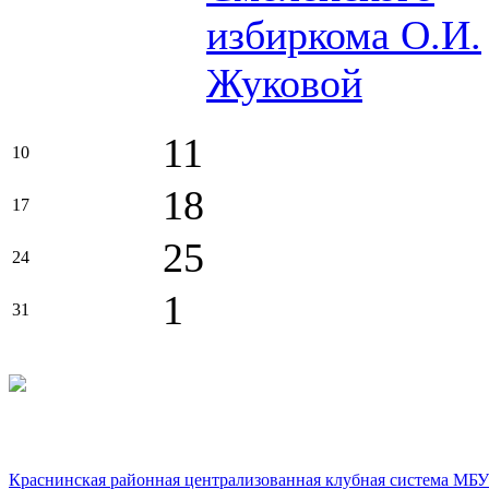
избиркома О.И.
Жуковой
11
10
18
17
25
24
1
31
Краснинская районная централизованная клубная система МБУ