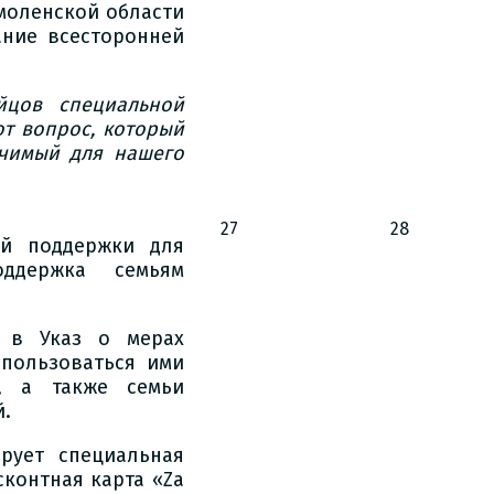
моленской области
ание всесторонней
йцов специальной
т вопрос, который
ачимый для нашего
27
28
ой поддержки для
ддержка семьям
я в Указ о мерах
спользоваться ими
, а также семьи
й.
рует специальная
контная карта «Zа