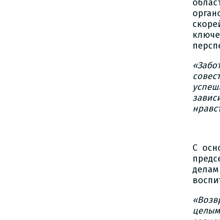
облас
орган
скоре
ключ
персп
«Забот
совес
успеш
завис
нравс
С осн
предс
дела
воспи
«Возв
целым