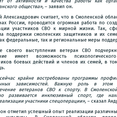
ит от активности и качества работы как орга
анского общества»,
– заявил он.
й Александрович считает, что в Смоленской облас
нах России, проводится огромная работа по соз
ации участников СВО к мирной жизни. Так, сф
ма поддержки смоленских защитников и их сем
как федеральные, так и региональные меры подде
е своего выступления ветеран СВО подчеркн
ение имеет возможность психологическог
ников боевых действий и членов их семей, в то
ь.
сейчас крайне востребованы программы профил
ичных зависимостей. Важную роль в этом 
ечение ветеранов СВО к спорту. В Смоленской
но развивается инклюзивный спорт, где нах
еализации участники спецоперации»,
– сказал Анд
 он отметил успешный опыт реализации различны