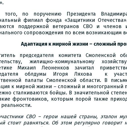
».
е того, по поручению Президента Владимир
нальный филиал фонда «Защитники Отечества».
аются поддержкой ветеранов СВО и членов 
нального сопровождения по всем возникающим в
Адаптация к мирной жизни – сложный про
титель председателя комитета Смоленской о
тельству, жилищно-коммунальному хозяйств
етике Михаил Леоненков зачитал приветств
седателя облдумы Игоря Ляхова к участн
твенной палаты Смоленской области. В письме
ация к мирной жизни – сложный и многогранный п
ежно сталкиваются бойцы. В значительной степен
зкие фронтовиков, которым порой также прихо
 реальности.
участники СВО – герои нашей страны, эталон муж
ый стоит равняться. Об этом регулярно говорит 