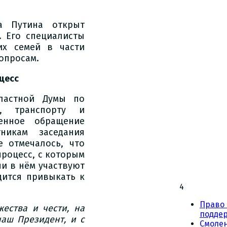
а Путина открыт
 Его специалисты
их семей в части
опросам.
цесс
бластной Думы по
у, транспорту и
енное обращение
икам заседания
 отмечалось, что
роцесс, с которым
и в нём участвуют
дится привыкать к
4
Право 
ества и чести, на
подде
наш Президент, и с
Смоле