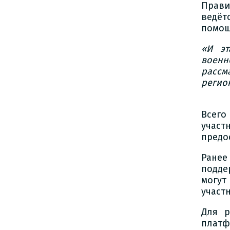
Прави
ведёт
помощ
«И эт
военн
рассм
регио
Всего
учас
предо
Ранее
подде
могут
участ
Для р
платф