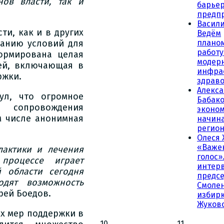
нов власти, так и
барьер
предп
Васили
ти, как и в других
Ведём
данию условий для
плано
работу
ормирована целая
модер
ей, включающая в
инфра
ржки.
здрав
Алекс
ул, что огромное
Бабако
о сопровождения
эконо
м числе анонимная
начина
регио
Олеся 
«Важе
актики и лечения
голос»
процессе играет
интер
 области сегодня
предсе
одят возможность
Смолен
рей Боедов.
избирк
Жуков
х мер поддержки в
10
11