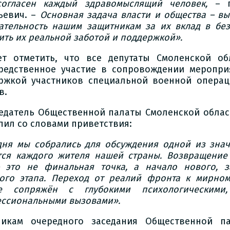
огласен каждый здравомыслящий человек,
– п
ьевич. –
Основная задача власти и общества – в
ательность нашим защитникам за их вклад в без
ить их реальной заботой и поддержкой».
ет отметить, что все депутаты Смоленской о
редственное участие в сопровождении меропри
ржкой участников специальной военной операц
в.
едатель Общественной палаты Смоленской облас
пил со словами приветствия:
дня мы собрались для обсуждения одной из знач
тся каждого жителя нашей страны. Возвращение
 это не финальная точка, а начало нового, з
ого этапа. Переход от реалий фронта к мирному
те сопряжён с глубокими психологическими
ссиональными вызовами».
никам очередного заседания Общественной п