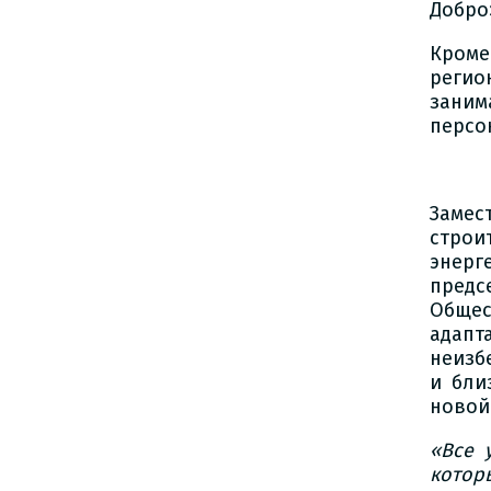
Добро
Кром
регио
заним
персо
Замес
строи
энерг
пред
Общес
адапт
неизб
и бли
новой
«Все 
котор