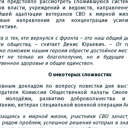
ти предстояло рассмотреть сложившуюся систе
ов власти, учреждений и ведомств, направлен
йшей адаптации ветеранов СВО к мирной жиз
евые направления для концентрации усил
ективе.
а о тех, кто вернулся с фронта – это наш общий д
ти общества,
– считает Денис Юрьевич. –
От т
но поможем нашим героям обрести достойное мест
ит не только их благополучие, но и будущее 
твенное здоровье и общее единство».
О некоторых сложностях
овным докладом по вопросу повестки дня выст
едателя Комиссии Общественной палаты Смоле
м молодёжи, развитию добровольчества и 
танию, ветеран специальной военной операции А
ращаясь к мирной жизни, участники СВО зачаст
 рядом проблем, успешное решение которых в зна