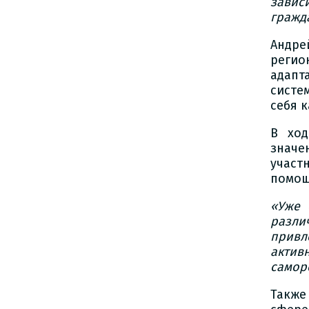
завис
гражд
Андре
регио
адапт
систе
себя 
В ход
знач
участ
помощ
«Уже 
разл
привл
актив
самор
Также