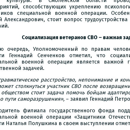
е культуры. В Смоленской области прово
риятий, способствующих укреплению психологи
ников специальной военной операции. Особен
й Александрович, стоит вопрос трудоустройства
вий.
Социализация ветеранов СВО – важная за
ю очередь, Уполномоченный по правам челов
ти Геннадий Сенченков отметил, что социал
альной военной операции является важной г
твенной задачей.
травматическое расстройство, непонимание и кон
может столкнуться участник СВО после возвращен
 обществом стоит задача помочь бойцам адаптиро
по пути саморазрушения»,
– заявил Геннадий Петро
одитель филиала государственного фонда подд
альной военной операции «Защитники Отечест
ти Наталья Полушкина в своем выступлении отме