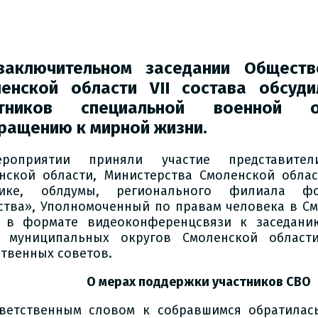
заключительном заседании Обществ
енской области VII состава обсуд
стников специальной военной 
ращению к мирной жизни.
роприятии приняли участие представител
нской области, Министерства Смоленской обла
тике, облдумы, регионального филиала ф
ства», Уполномоченный по правам человека в См
 в формате видеоконференцсвязи к заседани
 муниципальных округов Смоленской област
твенных советов.
О мерах поддержки участников СВО
ветственным словом к собравшимся обратилась