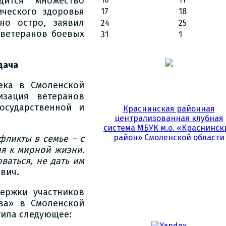
дится множество
ческого здоровья
17
18
но остро, заявил
24
25
 ветеранов боевых
31
1
дача
ека в Смоленской
изация ветеранов
осударственной и
Краснинская районная
централизованная клубная
система МБУК м.о. «Краснинск
район» Смоленской области
фликты в семье – с
ия к мирной жизни.
ваться, не дать им
вич.
ержки участников
ва» в Смоленской
тила следующее: