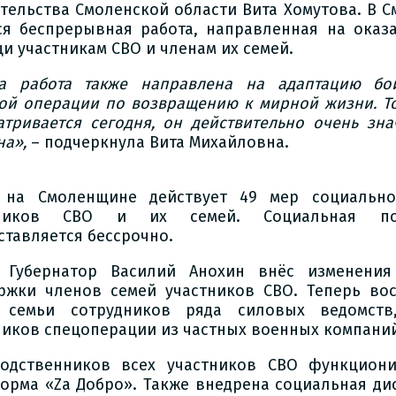
тельства Смоленской области Вита Хомутова. В С
ся беспрерывная работа, направленная на оказ
и участникам СВО и членам их семей.
а работа также направлена на адаптацию бо
ой операции по возвращению к мирной жизни. То
атривается сегодня, он действительно очень зн
на»,
– подчеркнула Вита Михайловна.
 на Смоленщине действует 49 мер социальн
тников СВО и их семей. Социальная по
ставляется бессрочно.
 Губернатор Василий Анохин внёс изменени
ржки членов семей участников СВО. Теперь во
 семьи сотрудников ряда силовых ведомств
ников спецоперации из частных военных компани
одственников всех участников СВО функциони
орма «Za Добро». Также внедрена социальная дис