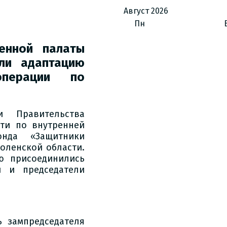
Август
2026
Пн
енной палаты
или адаптацию
операции по
и Правительства
сти по внутренней
онда «Защитники
оленской области.
ю присоединились
и и председатели
 зампредседателя