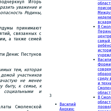
одчеркнул Игорь
област
ыразить уважение и
присое
опасность Родины,
Между
неделе
вскар
В Смол
блдумы принимают
Перин
ятий, связанных с
центре
ии, а также семей
самый
ребёно
истор
ти Денис Пестунов
учреж
Васили
Форми
совре
имых тем, которая
образ
 домой участников
среду 
ачастую не менее
и техн
 быту, к семье, к
Смоле
, социальными и
област
3
В Смол
облас
Василий
алаты Смоленской
прове
Анохин: