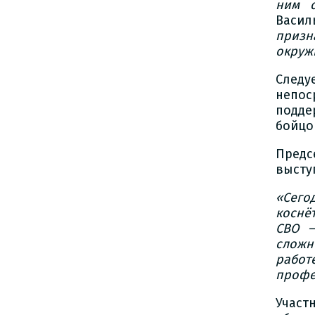
ним с
Васил
призн
окруж
Следу
непос
подде
бойцо
Предс
высту
«Сего
коснё
СВО –
сложн
рабо
профе
Участ