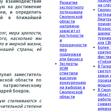
лазерн
му взаимодействия
Развитие
на слё
ную на достижение
экспортного
Смоле
ни, и определить
потенциала
ветера
Смоленской
ий в ближайшей
Дмитр
области
принял
напрямую
Всеро
зависит от
олг, мера зрелости,
шахма
доступности
ого, насколько мы
турни
и
для СВ
о в мирной жизни,
прозрачности
Более 
нашей страны, её
мер
зрител
поддержки
фести
для бизнеса
«Гнёзд
Эксперты
В Гага
НОМ
светот
отметили
упил заместитель
завод
высокую
нской области по
произ
конкуренцию
патриотическому
мощно
на выборах в
В Смол
ндрей Боедов.
Смоленской
област
области
работа
ую сталкиваются с
сниже
чительной степени
админ