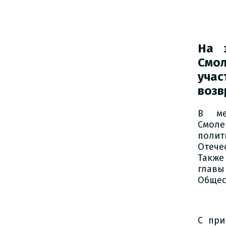
На 
Смол
уча
возв
В ме
Смоле
поли
Отече
Также
главы
Общес
С при