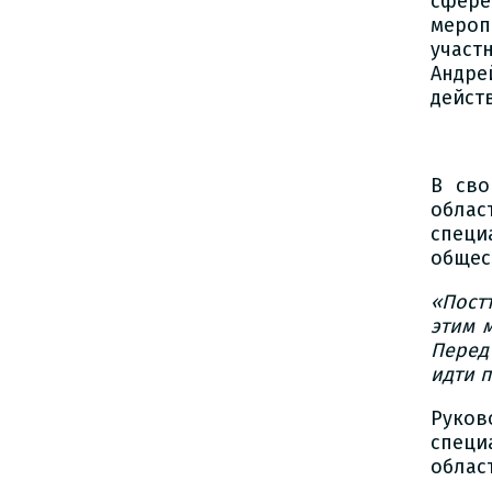
сфер
мероп
участ
Андре
дейст
В сво
облас
специ
общес
«Пост
этим 
Перед
идти 
Руков
специ
облас