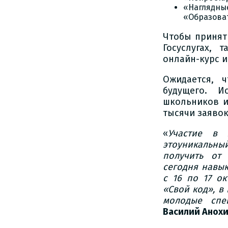
«Нагляд
«Образоват
Чтобы принят
Госуслугах,
онлайн-курс и
Ожидается, 
будущего. И
школьников и
тысячи заявок
«
Участие в
этоуникальны
получить от
сегодня навык
с 16 по 17 о
«Свой код», в
молодые спе
Василий Анох