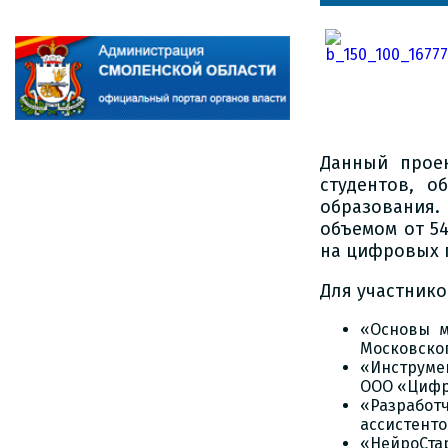
Данный проек
студентов, о
образования.
объемом от 54
на цифровых 
Для участник
«Основы м
Московског
«Инструме
ООО «Цифр
«Разработ
ассистенто
«НейроСтар