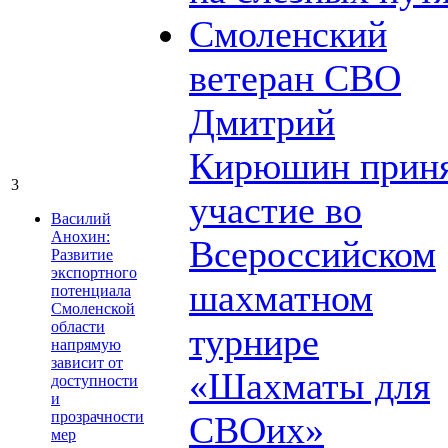
Смоленский
ветеран СВО
Дмитрий
Кирюшин прин
3
участие во
Василий
Анохин:
Всероссийском
Развитие
экспортного
шахматном
потенциала
Смоленской
области
турнире
напрямую
зависит от
«Шахматы для
доступности
и
прозрачности
СВОих»
мер