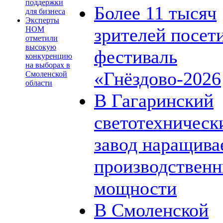
поддержки
Более 11 тысяч
для бизнеса
Эксперты
зрителей посет
НОМ
отметили
высокую
фестиваль
конкуренцию
на выборах в
«Гнёздово-2026
Смоленской
области
В Гагаринский
светотехническ
завод наращива
производствен
мощности
В Смоленской