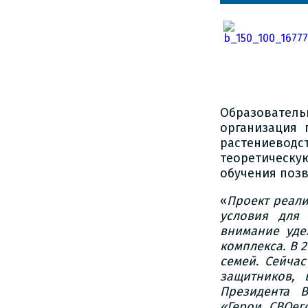
Образовател
организация 
растениево
теоретическ
обучения позв
«
Проект реали
условия для
внимание уде
комплекса. В 
семей. Сейча
защитников,
Президента 
«Герои СВОег