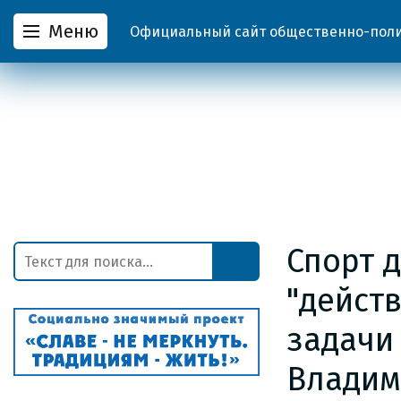
Меню
Официальный сайт общественно-полит
Спорт 
"дейст
задачи
Владим