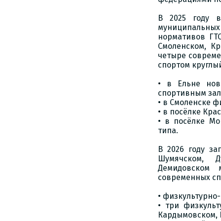
В 2025 году 
муниципальных
нормативов ГТО
Смоленском, Кр
четыре совреме
спортом круглый
• в Ельне нов
спортивным зал
• в Смоленске 
• в посёлке Кр
• в посёлке М
типа.
В 2026 году з
Шумячском, Д
Демидовском 
современных спо
• физкультурно
• три физкульт
Кардымовском, 