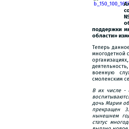
А
с
№
о
поддержки м
области» изм
Теперь данно
многодетной с
организаци
деятельност
военную слу
смоленским с
В их числе - 
воспитывают
дочь
Мария
об
прекращен 3
нынешнем год
статус много
выдано новое 