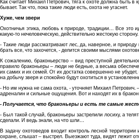
Как считает Михаил Петрович, тяга к охоте должна быть 
бывает. Так что, пока такие люди есть, охота не угаснет.
Хуже, чем звери
Охотничья этика, любовь к природе, традиции… Все это ид
какую-то нечеловеческую, действительно жестокую сторону.
- Такие люди рассматривают лес, да, наверное, и природу
брать все, что захочется, - делится своими мыслями охото
К сожалению, браконьерство – вид преступной деятельнос
правило браконьеры – люди не бедные, а весьма обеспече
их самих и их семей. От их достатка совершенно не убуде
на добычу зверя и спокойно будут охотиться в установленн
- Но им нужна не сама охота, - уточняет Михаил Петрович. 
адреналин и сильные ощущения. Вот и находят их в бракон
- Получается, что браконьеры и есть те самые жес
- Был такой случай, браконьеры застрелили лосиху, а теля
сделали. И ведь знали, на что шли…
В задачу охотоведов входит контроль лесной территории 
охране, слышат – выстрел. Выезжают туда, видят лежит отс