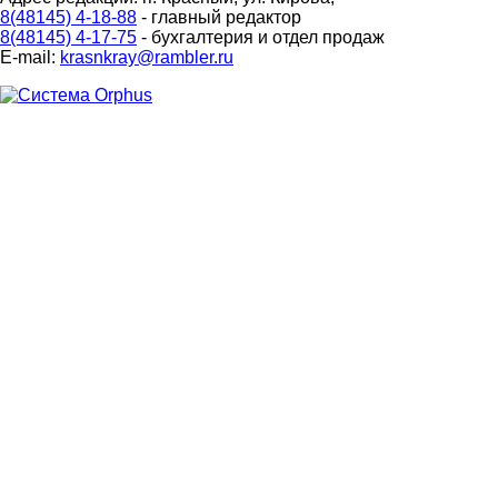
8(48145) 4-18-88
- главный редактор
8(48145) 4-17-75
- бухгалтерия и отдел продаж
E-mail:
krasnkray@rambler.ru