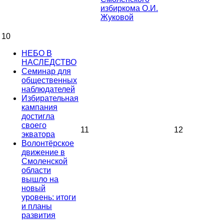
избиркома О.И.
Жуковой
10
НЕБО В
НАСЛЕДСТВО
Семинар для
общественных
наблюдателей
Избирательная
кампания
достигла
своего
11
12
экватора
Волонтёрское
движение в
Смоленской
области
вышло на
новый
уровень: итоги
и планы
развития