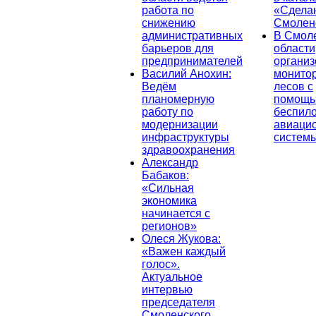
работа по
«Сдела
снижению
Смолен
административных
В Смол
барьеров для
области
предпринимателей
организ
Василий Анохин:
монито
Ведём
лесов с
планомерную
помощ
работу по
беспил
модернизации
авиаци
инфраструктуры
систем
здравоохранения
Александр
Бабаков:
«Сильная
экономика
начинается с
регионов»
Олеся Жукова:
«Важен каждый
голос».
Актуальное
интервью
председателя
Смоленского