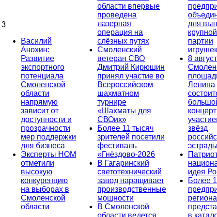
области впервые
предпр
проведена
объеди
лазерная
для вып
3
операция на
крупной
Василий
слёзных путях
партии
Анохин:
Смоленский
игруше
Развитие
ветеран СВО
8 август
экспортного
Дмитрий Кирюшин
Смолен
потенциала
принял участие во
площад
Смоленской
Всероссийском
Ленина
области
шахматном
состоит
напрямую
турнире
большо
зависит от
«Шахматы для
концерт
доступности и
СВОих»
участи
прозрачности
Более 11 тысяч
звёзд
мер поддержки
зрителей посетили
российс
для бизнеса
фестиваль
эстрад
Эксперты НОМ
«Гнёздово-2026
Патриот
отметили
В Гагаринский
национ
высокую
светотехнический
идея Ро
конкуренцию
завод наращивает
Более 
на выборах в
производственные
предпр
Смоленской
мощности
региона
области
В Смоленской
предст
области ведется
в катал