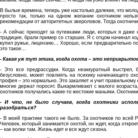
В былые времена, теперь уже настолько далекие, что мол
просто так, только на одном желании охотником нельз
рекомендации от авторитетных звероловов. Тогда охотничи
- А сейчас приходят за путевками люди, которых я даже
традиция, брали пример со старших. Я с отцом начинал ход
купил ружье, лицензию… Хорошо, если предварительно почи
это такое…
- Какая уж тут этика, когда охота – это неприкрыт
- Это все предрассудки. Когда неаккуратный выстрел, 
безусловно, может повлиять на психику начинающего охот
трофея – это нормально. Это закаляет и учит правильному о
многие держат поросят. Выкармливают с малого возраста
охотников получались какие-то жестокие маньяки. Охотни
- И что, не было случаев, когда охотники испо
разобраться?
- В моей практике такого не было. За охотников по всей Р
Человек, который занимается охотой, он ждет, когда открое
– как волки там. Жизнь идет и все ждут сезона.