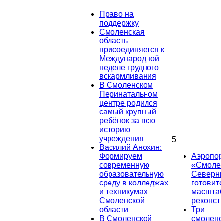
Право на
поддержку
Смоленская
область
присоединяется к
Международной
неделе грудного
вскармливания
В Смоленском
Перинатальном
центре родился
самый крупный
ребёнок за всю
историю
учреждения
5
Василий Анохин:
Формируем
Аэропо
современную
«Смоле
образовательную
Северн
среду в колледжах
готовит
и техникумах
масшта
Смоленской
реконст
области
Три
В Смоленской
смолен