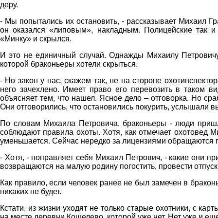
деру.
- Мы попытались их остановить, - рассказывает Михаил 
он оказался «липовым», накладным. Полицейские так и
«Минку» и скрылся.
И это не единичный случай. Однажды Михаилу Петровичу
которой браконьеры хотели скрыться.
- Но закон у нас, скажем так, не на стороне охотинспекто
него зачехлено. Имеет право его перевозить в таком в
объясняет тем, что нашел. Ясное дело – отговорка. Но сра
Они отговорились, что остановились покурить, услышали в
По словам Михаила Петровича, браконьеры - люди пришлы
соблюдают правила охоты. Хотя, как отмечает охотовед М
уменьшается. Сейчас нередко за лицензиями обращаются 
- Хотя, - поправляет себя Михаил Петрович, - какие они п
возвращаются на малую родину погостить, провести отпуск и
Как правило, если человек ранее не был замечен в бракон
никаких не будет.
Кстати, из жизни уходят не только старые охотники, с ка
на месте деревни Кошелево, которой уже нет. Нет уже и ещ