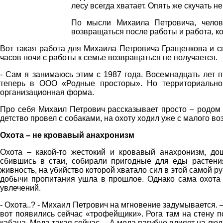
лесу всегда хватает. Опять же скучать н
По мысли Михаила Петровича, челов
возвращаться после работы и работа, ко
Вот такая работа для Михаила Петровича Гращенкова и св
часов ночи с работы к семье возвращаться не получается.
- Сам я занимаюсь этим с 1987 года. Восемнадцать лет 
теперь в ООО «Родные просторы». Но территориально
организационная форма.
Про себя Михаил Петрович рассказывает просто – родом 
детство провел с собаками, на охоту ходил уже с малого во
Охота – не кровавый анахронизм
Охота – какой-то жестокий и кровавый анахронизм, до
сбившись в стаи, собирали пригодные для еды растени
живность, на убийство которой хватало сил в этой самой ру
добычи пропитания ушла в прошлое. Однако сама охота 
увлечений.
- Охота..? - Михаил Петрович на мгновение задумывается. –
вот появились сейчас «трофейщики». Рога там на стену п
кабана. Мода такая сейчас… А мода пагубно влияет на люд