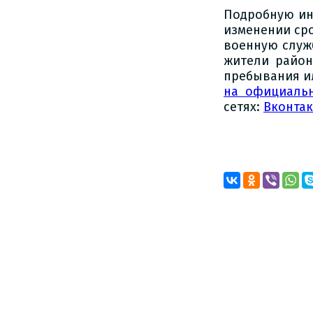
Подробную ин
изменении сро
военную служб
жители район
пребывания ил
на официаль
сетях:
Вконтак